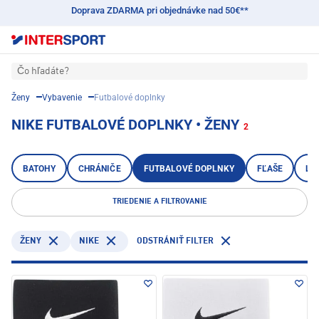
Doprava ZDARMA pri objednávke nad 50€**
Čo hľadáte?
Ženy
Vybavenie
Futbalové doplnky
NIKE FUTBALOVÉ DOPLNKY • ŽENY
2
BATOHY
CHRÁNIČE
FUTBALOVÉ DOPLNKY
FĽAŠE
LO
TRIEDENIE A FILTROVANIE
NIKE
ŽENY
ODSTRÁNIŤ FILTER