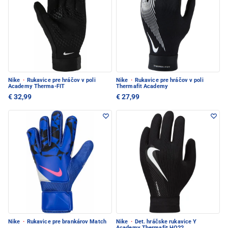
Nike
·
Rukavice pre hráčov v poli
Nike
·
Rukavice pre hráčov v poli
Academy Therma-FIT
Thermafit Academy
€ 32,99
€ 27,99
Nike
·
Rukavice pre brankárov Match
Nike
·
Det. hráčske rukavice Y
Academy Thermafit HO22