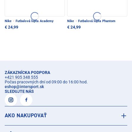
Nike
·
Futbalová lopta Academy
Nike
·
Futbalová lopta Phantom
€ 24,99
€ 24,99
ZÁKAZNÍCKA PODPORA
+421 905 348 555
Počas pracovných dní od 09:00 do 16:00 hod.
eshop
@
intersport.sk
SLEDUJTE NÁS
AKO NAKUPOVAŤ