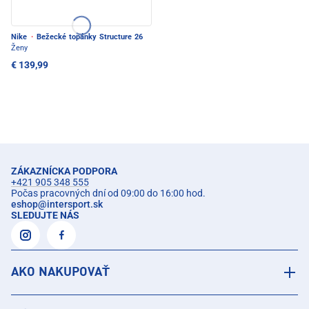
Nike
·
Bežecké topánky Structure 26
Ženy
€ 139,99
ZÁKAZNÍCKA PODPORA
+421 905 348 555
Počas pracovných dní od 09:00 do 16:00 hod.
eshop
@
intersport.sk
SLEDUJTE NÁS
AKO NAKUPOVAŤ