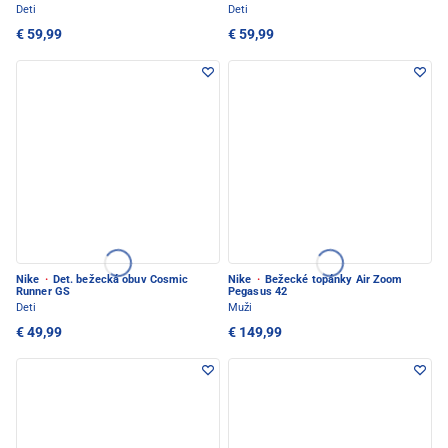
Deti
Deti
€ 59,99
€ 59,99
Nike
·
Det. bežecká obuv Cosmic
Nike
·
Bežecké topánky Air Zoom
Runner GS
Pegasus 42
Deti
Muži
€ 49,99
€ 149,99