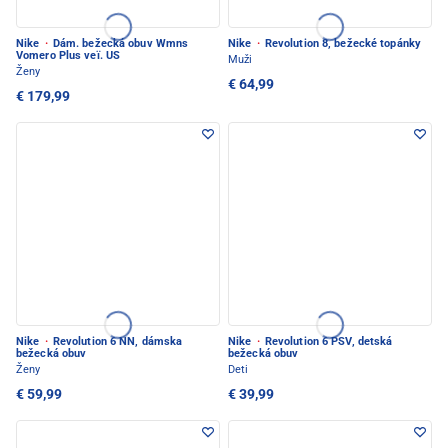
Nike
·
Dám. bežecká obuv Wmns
Nike
·
Revolution 8, bežecké topánky
Vomero Plus veï. US
Muži
Ženy
€ 64,99
€ 179,99
Nike
·
Revolution 6 NN, dámska
Nike
·
Revolution 6 PSV, detská
bežecká obuv
bežecká obuv
Ženy
Deti
€ 59,99
€ 39,99