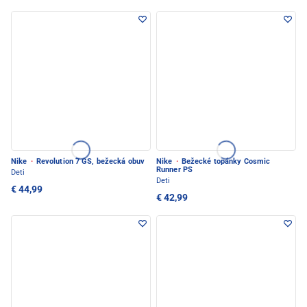
Nike
·
Revolution 7 GS, bežecká obuv
Nike
·
Bežecké topánky Cosmic
Runner PS
Deti
Deti
€ 44,99
€ 42,99