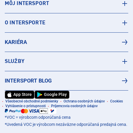
MÔJ INTERSPORT
O INTERSPORTE
KARIÉRA
SLUŽBY
INTERSPORT BLOG
App Store
Google Play
Všeobecné obchodné podmienky
Ochrana osobných údajov
Cookies
Vyhlásenie o prístupnosti
Príjemcovia osobných údajov
*VOC = výrobcom odporúčaná cena
*Uvedená VOC je výrobcom nezáväzne odporúčaná predajná cena.