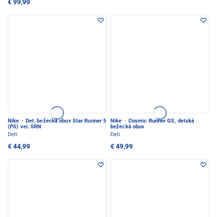
€ 99,99
Nike
·
Det. bežecká obuv Star Runner 5
Nike
·
Cosmic Runner GS, detská
(PS) veï. SRN
bežecká obuv
Deti
Deti
€ 44,99
€ 49,99