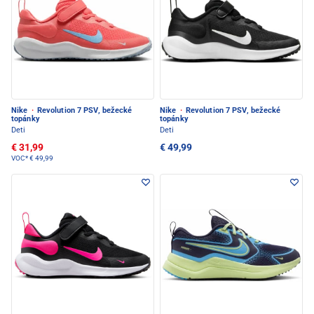
Nike
·
Revolution 7 PSV, bežecké
Nike
·
Revolution 7 PSV, bežecké
topánky
topánky
Deti
Deti
€ 31,99
€ 49,99
VOC*
€ 49,99