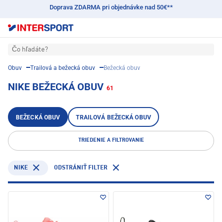
Doprava ZDARMA pri objednávke nad 50€**
Čo hľadáte?
Obuv
Trailová a bežecká obuv
Bežecká obuv
NIKE BEŽECKÁ OBUV
61
BEŽECKÁ OBUV
TRAILOVÁ BEŽECKÁ OBUV
TRIEDENIE A FILTROVANIE
NIKE
ODSTRÁNIŤ FILTER