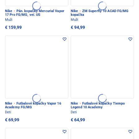
Nike
·
Pán. kopaČky Mercurial Vapor
Nike
·
ZM Superfly 10 ACAD FG/MG
17 Pro FG/MG, veï. US
kopačka
Muži
Muži
€ 159,99
€ 94,99
Nike
·
Futbalové kopačky Vapor 16
Nike
·
Futbalové kopačky Tiempo
Academy FG/MG
Legend 10 Academy
Deti
Deti
€ 69,99
€ 64,99