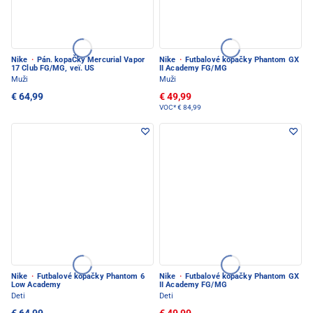
Nike
·
Pán. kopaČky Mercurial Vapor
Nike
·
Futbalové kopačky Phantom GX
17 Club FG/MG, veï. US
II Academy FG/MG
Muži
Muži
€ 64,99
€ 49,99
VOC*
€ 84,99
Nike
·
Futbalové kopačky Phantom 6
Nike
·
Futbalové kopačky Phantom GX
Low Academy
II Academy FG/MG
Deti
Deti