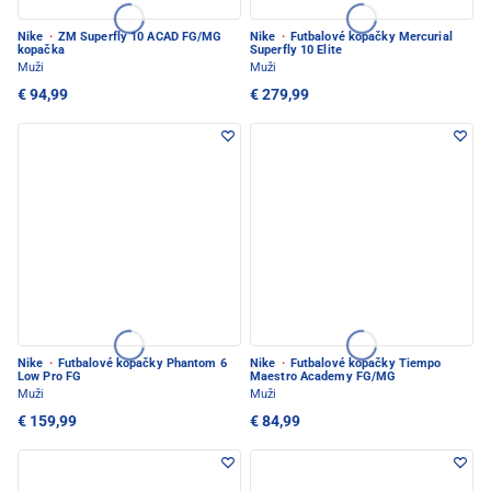
Nike
·
ZM Superfly 10 ACAD FG/MG
Nike
·
Futbalové kopačky Mercurial
kopačka
Superfly 10 Elite
Muži
Muži
€ 94,99
€ 279,99
Nike
·
Futbalové kopačky Phantom 6
Nike
·
Futbalové kopačky Tiempo
Low Pro FG
Maestro Academy FG/MG
Muži
Muži
€ 159,99
€ 84,99