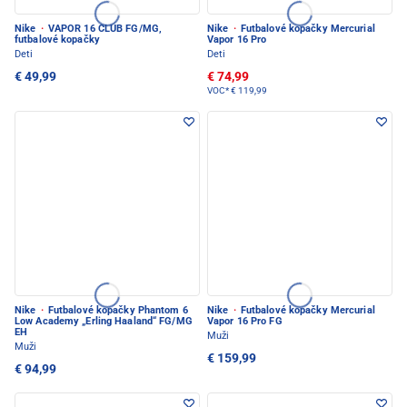
Nike
·
VAPOR 16 CLUB FG/MG,
Nike
·
Futbalové kopačky Mercurial
futbalové kopačky
Vapor 16 Pro
Deti
Deti
€ 49,99
€ 74,99
VOC*
€ 119,99
Nike
·
Futbalové kopačky Phantom 6
Nike
·
Futbalové kopačky Mercurial
Low Academy „Erling Haaland“ FG/MG
Vapor 16 Pro FG
EH
Muži
Muži
€ 159,99
€ 94,99