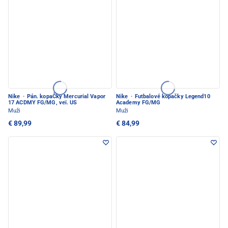
Nike
·
Pán. kopaČky Mercurial Vapor
Nike
·
Futbalové kopačky Legend10
17 ACDMY FG/MG, veï. US
Academy FG/MG
Muži
Muži
€ 89,99
€ 84,99