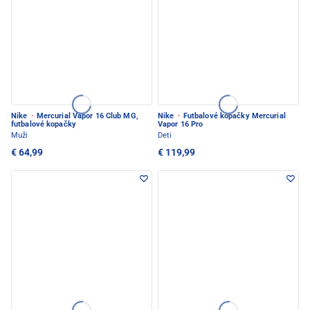
Nike
·
Mercurial Vapor 16 Club MG,
Nike
·
Futbalové kopačky Mercurial
futbalové kopačky
Vapor 16 Pro
Muži
Deti
€ 64,99
€ 119,99