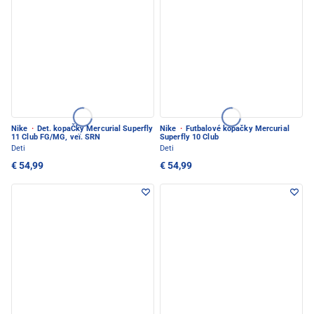
Nike
·
Det. kopaČky Mercurial Superfly
Nike
·
Futbalové kopačky Mercurial
11 Club FG/MG, veï. SRN
Superfly 10 Club
Deti
Deti
€ 54,99
€ 54,99