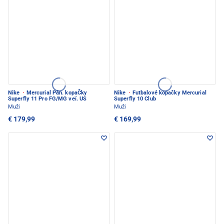
Nike
·
Mercurial Pán. kopaČky
Nike
·
Futbalové kopačky Mercurial
Superfly 11 Pro FG/MG veï. US
Superfly 10 Club
Muži
Muži
€ 179,99
€ 169,99