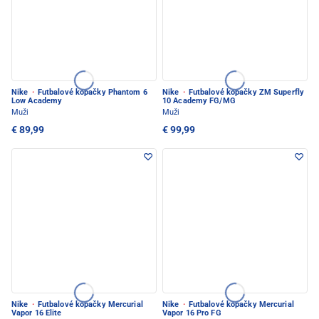
Nike
·
Futbalové kopačky Phantom 6
Nike
·
Futbalové kopačky ZM Superfly
Low Academy
10 Academy FG/MG
Muži
Muži
€ 89,99
€ 99,99
Nike
·
Futbalové kopačky Mercurial
Nike
·
Futbalové kopačky Mercurial
Vapor 16 Elite
Vapor 16 Pro FG