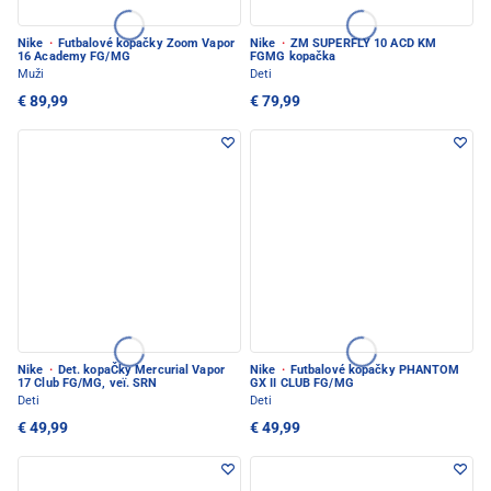
Nike
·
Futbalové kopačky Zoom Vapor
Nike
·
ZM SUPERFLY 10 ACD KM
16 Academy FG/MG
FGMG kopačka
Muži
Deti
€ 89,99
€ 79,99
Nike
·
Det. kopaČky Mercurial Vapor
Nike
·
Futbalové kopačky PHANTOM
17 Club FG/MG, veï. SRN
GX II CLUB FG/MG
Deti
Deti
€ 49,99
€ 49,99