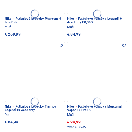
Nike
·
Futbalové kopačky Phantom 6
Nike
·
Futbalové kopačky Legend10
Low Elite
Academy FG/MG
Muži
Muži
€ 269,99
€ 84,99
Nike
·
Futbalové kopačky Tiempo
Nike
·
Futbalové kopačky Mercurial
Legend 10 Academy
Vapor 16 Pro FG
Deti
Muži
€ 64,99
€ 99,99
VOC*
€ 159,99