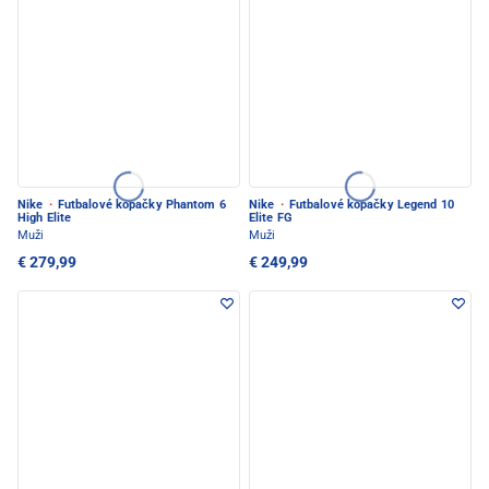
Nike
·
Futbalové kopačky Phantom 6
Nike
·
Futbalové kopačky Legend 10
High Elite
Elite FG
Muži
Muži
€ 279,99
€ 249,99