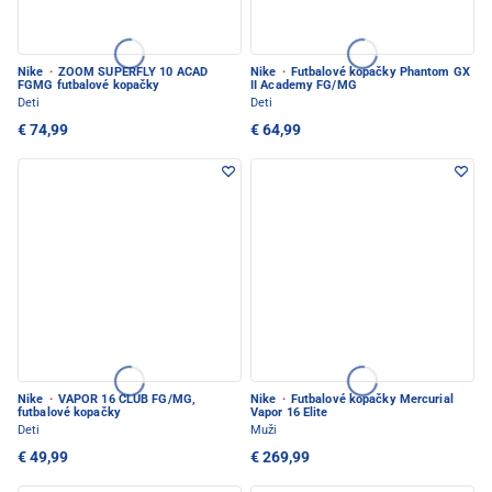
Nike
·
ZOOM SUPERFLY 10 ACAD
Nike
·
Futbalové kopačky Phantom GX
FGMG futbalové kopačky
II Academy FG/MG
Deti
Deti
€ 74,99
€ 64,99
Nike
·
VAPOR 16 CLUB FG/MG,
Nike
·
Futbalové kopačky Mercurial
futbalové kopačky
Vapor 16 Elite
Deti
Muži
€ 49,99
€ 269,99