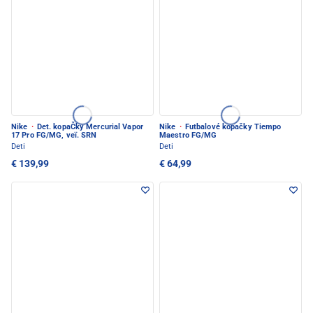
Nike
·
Det. kopaČky Mercurial Vapor
Nike
·
Futbalové kopačky Tiempo
17 Pro FG/MG, veï. SRN
Maestro FG/MG
Deti
Deti
€ 139,99
€ 64,99