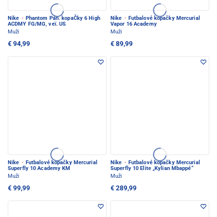
Nike
·
Phantom Pán. kopaČky 6 High
Nike
·
Futbalové kopačky Mercurial
ACDMY FG/MG, veï. US
Vapor 16 Academy
Muži
Muži
€ 94,99
€ 89,99
Nike
·
Futbalové kopačky Mercurial
Nike
·
Futbalové kopačky Mercurial
Superfly 10 Academy KM
Superfly 10 Elite „Kylian Mbappé“
Muži
Muži
€ 99,99
€ 289,99