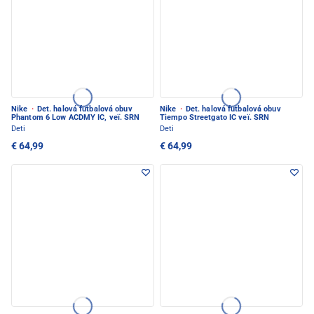
Nike
·
Det. halová futbalová obuv
Nike
·
Det. halová futbalová obuv
Phantom 6 Low ACDMY IC, veï. SRN
Tiempo Streetgato IC veï. SRN
Deti
Deti
€ 64,99
€ 64,99