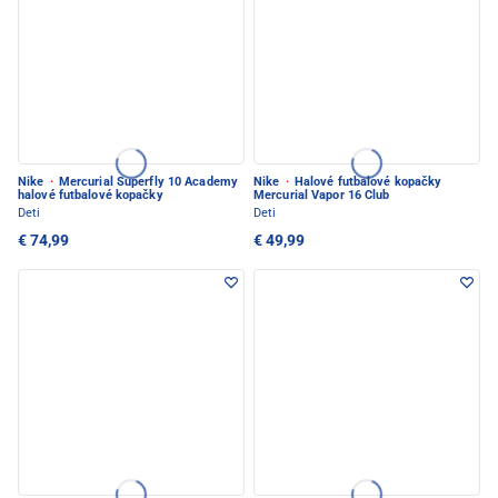
Nike
·
Mercurial Superfly 10 Academy
Nike
·
Halové futbalové kopačky
halové futbalové kopačky
Mercurial Vapor 16 Club
Deti
Deti
€ 74,99
€ 49,99