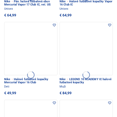
Nike
·
Pán. halová futbalová obuv
Nike
·
Halové futbalové kopačky Vapor
Mercurial Vapor 17 Club IC, veï. US
16 Club IC
Unisex
Unisex
€ 64,99
€ 64,99
Nike
·
Halové futbalové kopačky
Nike
·
LEGEND 10 ACADEMY IC halové
Mercurial Vapor 16 Club
futbalové kopačky
Deti
Muži
€ 49,99
€ 84,99