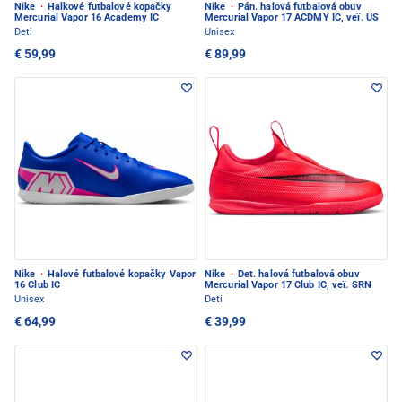
Nike
·
Halkové futbalové kopačky
Nike
·
Pán. halová futbalová obuv
Mercurial Vapor 16 Academy IC
Mercurial Vapor 17 ACDMY IC, veï. US
Deti
Unisex
€ 59,99
€ 89,99
Nike
·
Halové futbalové kopačky Vapor
Nike
·
Det. halová futbalová obuv
16 Club IC
Mercurial Vapor 17 Club IC, veï. SRN
Unisex
Deti
€ 64,99
€ 39,99