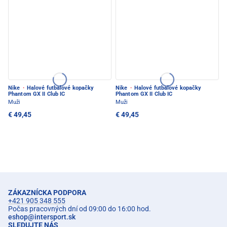
Nike
·
Halové futbalové kopačky
Nike
·
Halové futbalové kopačky
Phantom GX II Club IC
Phantom GX II Club IC
Muži
Muži
€ 49,45
€ 49,45
ZÁKAZNÍCKA PODPORA
+421 905 348 555
Počas pracovných dní od 09:00 do 16:00 hod.
eshop
@
intersport.sk
SLEDUJTE NÁS