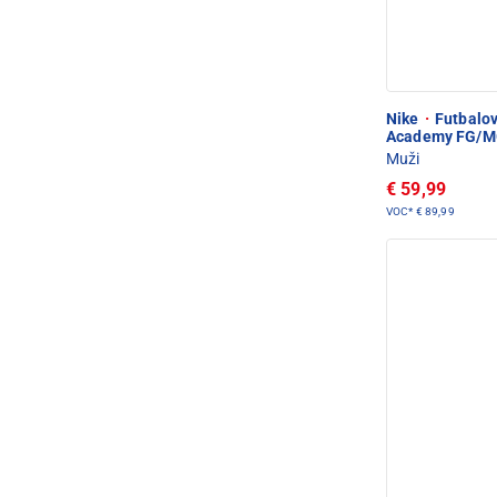
Nike
·
Futbalov
Academy FG/
Muži
€ 59,99
VOC*
€ 89,99