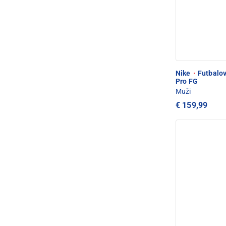
Nike
·
Futbalov
Pro FG
Muži
€ 159,99