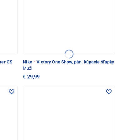
ner GS
Nike
·
Victory One Show, pán. kúpacie šľapky
Muži
€ 29,99