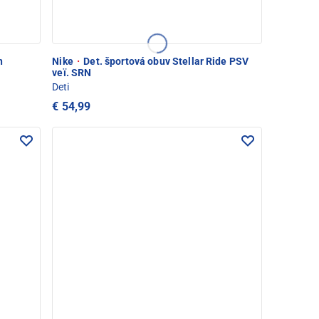
n
Nike
·
Det. športová obuv Stellar Ride PSV
veï. SRN
Deti
€ 54,99