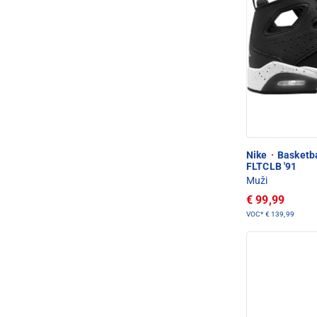
Nike
·
Basketb
FLTCLB '91
Muži
€ 99,99
VOC*
€ 139,99