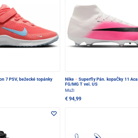
on 7 PSV, bežecké topánky
Nike
·
Superfly Pán. kopaČky 11 Ac
FG/MG T veï. US
Muži
€ 94,99