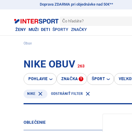
Doprava ZDARMA pri objednávke nad 50€**
Čo hľadáte?
ŽENY
MUŽI
DETI
ŠPORTY
ZNAČKY
Obuv
NIKE OBUV
263
POHLAVIE
ZNAČKA
ŠPORT
VEĽKO
1
NIKE
ODSTRÁNIŤ FILTER
OBLEČENIE