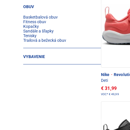
OBUV
Basketbalová obuv
Fitness obuv
Kopačky
Sandále a šľapky
Tenisky
Trailová a bežecká obuv
VYBAVENIE
Nike
·
Revoluti
Deti
€ 31,99
VOC*
€ 49,99