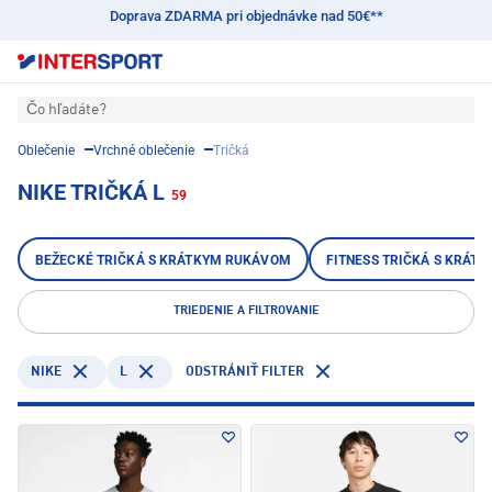
Doprava ZDARMA pri objednávke nad 50€**
Čo hľadáte?
Oblečenie
Vrchné oblečenie
Tričká
NIKE TRIČKÁ L
59
BEŽECKÉ TRIČKÁ S KRÁTKYM RUKÁVOM
FITNESS TRIČKÁ S KRÁT
TRIEDENIE A FILTROVANIE
NIKE
L
ODSTRÁNIŤ FILTER