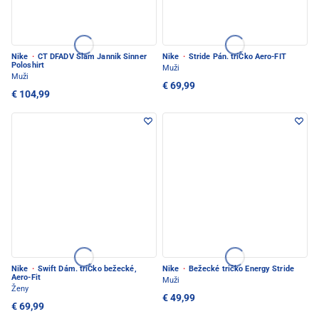
Nike
·
CT DFADV Slam Jannik Sinner
Nike
·
Stride Pán. triČko Aero-FIT
Poloshirt
Muži
Muži
€ 69,99
€ 104,99
Nike
·
Swift Dám. triČko bežecké,
Nike
·
Bežecké tričko Energy Stride
Aero-Fit
Muži
Ženy
€ 49,99
€ 69,99