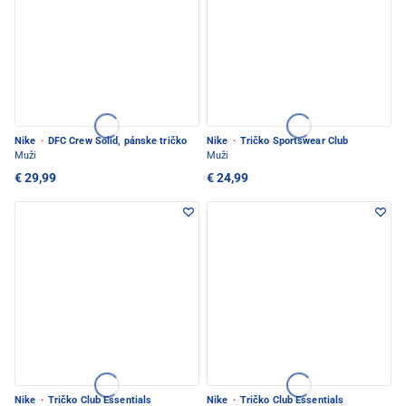
Nike
·
DFC Crew Solid, pánske tričko
Nike
·
Tričko Sportswear Club
Muži
Muži
€ 29,99
€ 24,99
Nike
·
Tričko Club Essentials
Nike
·
Tričko Club Essentials