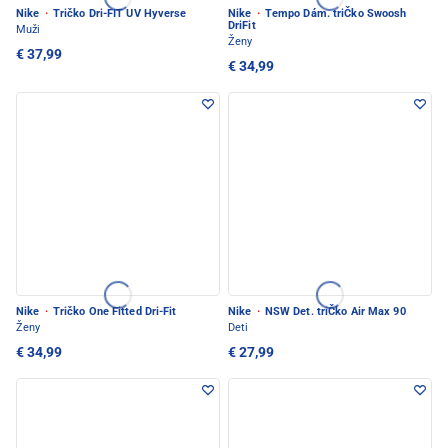
Nike
·
Tričko Dri-FIT UV Hyverse
Nike
·
Tempo Dám. triČko Swoosh
DriFit
Muži
Ženy
€ 37,99
€ 34,99
Nike
·
Tričko One Fitted Dri-Fit
Nike
·
NSW Det. triČko Air Max 90
Ženy
Deti
€ 34,99
€ 27,99