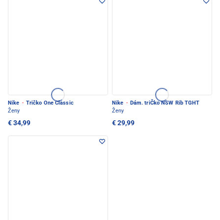
Nike
·
Tričko One Classic
Nike
·
Dám. triČko NSW Rib TGHT
Ženy
Ženy
€ 34,99
€ 29,99