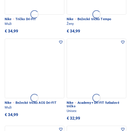
Nike
·
Tričko Dri-FIT
Nike
·
Bežecké tričko Tempo
Muži
Ženy
€ 34,99
€ 34,99
Nike
·
Bežecké tričko ACG Dri-FIT
Nike
·
Academy+ Dri-FIT futbalové
tričko
Muži
Unisex
€ 34,99
€ 32,99