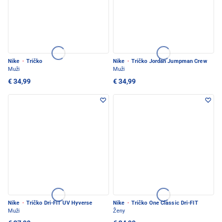
Nike
·
Tričko
Nike
·
Tričko Jordan Jumpman Crew
Muži
Muži
€ 34,99
€ 34,99
Nike
·
Tričko Dri-FIT UV Hyverse
Nike
·
Tričko One Classic Dri-FIT
Muži
Ženy