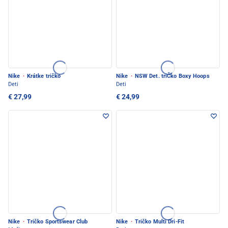
Nike
·
Krátke tričko
Nike
·
NSW Det. triČko Boxy Hoops
Deti
Deti
€ 27,99
€ 24,99
Nike
·
Tričko Sportswear Club
Nike
·
Tričko Multi Dri-Fit