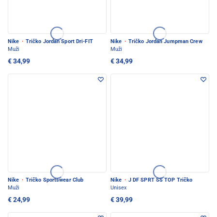
Nike
·
Tričko Jordan Sport Dri-FIT
Nike
·
Tričko Jordan Jumpman Crew
Muži
Muži
€ 34,99
€ 34,99
Nike
·
Tričko Sportswear Club
Nike
·
J DF SPRT SS TOP Tričko
Muži
Unisex
€ 24,99
€ 39,99