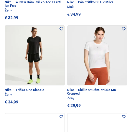
Nike
·
W Nsw Dám. tričko Tee Essntl
Nike
·
Pán. triČko DF UV Miler
Icn Ftra
Muži
Ženy
€ 34,99
€ 32,99
Nike
·
Tričko One Classic
Nike
·
Chill Knit Dám. triČko MD
Cropped
Ženy
Ženy
€ 34,99
€ 29,99