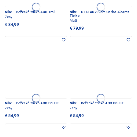
Nike
·
Bežecké tričko ACG Trail
Nike
·
CT DFADV Slam Carlos Alcaraz
Tielko
Ženy
Muži
€ 84,99
€ 79,99
Nike
·
Bežecké tričko ACG Dri-FIT
Nike
·
Bežecké tričko ACG Dri-FIT
Ženy
Ženy
€ 54,99
€ 54,99