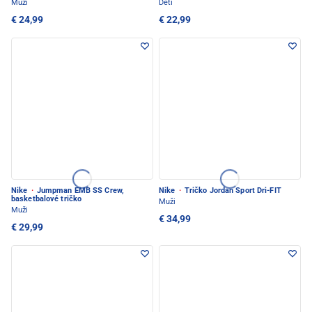
Muži
Deti
€ 24,99
€ 22,99
Nike
·
Jumpman EMB SS Crew,
Nike
·
Tričko Jordan Sport Dri-FIT
basketbalové tričko
Muži
Muži
€ 34,99
€ 29,99