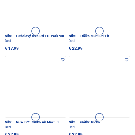
Nike
·
Futbalový dres Dri-FIT Park VIII
Nike
·
Tričko Multi Dri-Fit
Deti
Deti
€ 17,99
€ 22,99
Nike
·
NSW Det. triČko Air Max 90
Nike
·
Krátke tričko
Deti
Deti
€ 27,99
€ 27,99