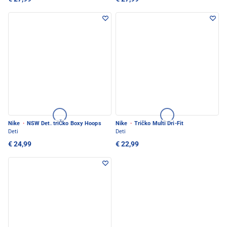
Nike
·
NSW Det. triČko Boxy Hoops
Nike
·
Tričko Multi Dri-Fit
Deti
Deti
€ 24,99
€ 22,99