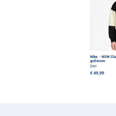
Nike
·
NSW Club
golierom
Deti
€ 49,99