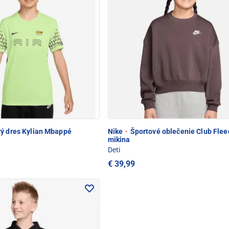
ý dres Kylian Mbappé
Nike
·
Športové oblečenie Club Flee
mikina
Deti
€ 39,99