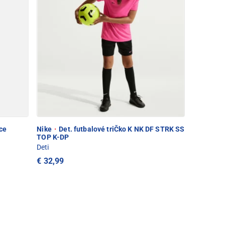
ce
Nike
·
Det. futbalové triČko K NK DF STRK SS
TOP K-DP
Deti
€ 32,99