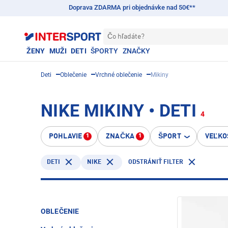
Doprava ZDARMA pri objednávke nad 50€**
Čo hľadáte?
ŽENY
MUŽI
DETI
ŠPORTY
ZNAČKY
Deti
Oblečenie
Vrchné oblečenie
Mikiny
NIKE MIKINY • DETI
4
POHLAVIE
ZNAČKA
ŠPORT
VEĽKO
1
1
DETI
NIKE
ODSTRÁNIŤ FILTER
OBLEČENIE