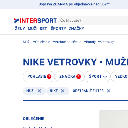
Doprava ZDARMA pri objednávke nad 50€**
Čo hľadáte?
ŽENY
MUŽI
DETI
ŠPORTY
ZNAČKY
Muži
Oblečenie
Vrchné oblečenie
Bundy
Vetrovky
NIKE VETROVKY • MUŽ
POHLAVIE
ZNAČKA
ŠPORT
VEĽKO
1
1
NIKE
MUŽI
ODSTRÁNIŤ FILTER
OBLEČENIE