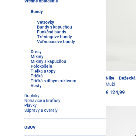
Vrchné oblečenie
Bundy
Vetrovky
Bundy s kapucňou
Funkčné bundy
Tréningové bundy
Voľnočasové bundy
Dresy
Mikiny
Mikiny s kapucňou
Polokošele
Tielka a topy
Tričká
Nike
·
Bežecká 
Tričká s dlhým rukávom
Muži
Vesty
€ 124,99
Doplnky
Nohavice a kraťasy
Plavky
Súpravy a overaly
OBUV