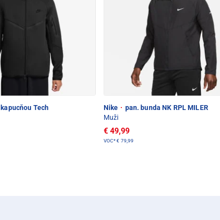
 kapucňou Tech
Nike
·
pan. bunda NK RPL MILER
Muži
€ 49,99
VOC*
€ 79,99