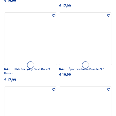
€ 19,99
€ 17,99
Nike
·
U Nk Everyday Cush Crew 3
Nike
·
Športová taška Brasilia 9.5
Unisex
€ 19,99
€ 17,99