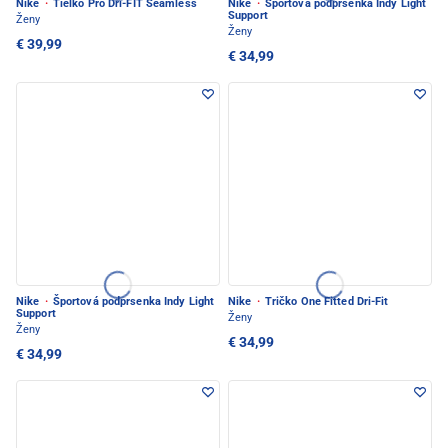
Nike
·
Tielko Pro Dri-FIT Seamless
Nike
·
Športová podprsenka Indy Light
Support
Ženy
Ženy
€ 39,99
€ 34,99
Nike
·
Športová podprsenka Indy Light
Nike
·
Tričko One Fitted Dri-Fit
Support
Ženy
Ženy
€ 34,99
€ 34,99