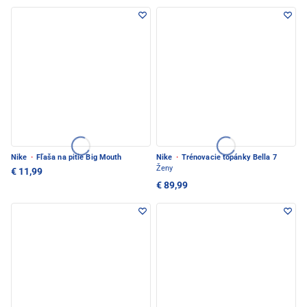
Nike
·
Fľaša na pitie Big Mouth
Nike
·
Trénovacie topánky Bella 7
Ženy
€ 11,99
€ 89,99