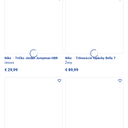
Nike
·
Tričko Jordan Jumpman HBR
Nike
·
Trénovacie topánky Bella 7
Unisex
Ženy
€ 29,99
€ 89,99