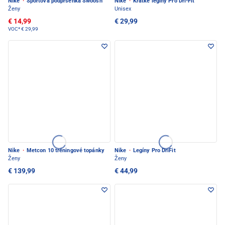
Nike
·
Športová podprsenka Swoosh
Nike
·
Krátke legíny Pro Dri-Fit
Ženy
Unisex
€ 14,99
€ 29,99
VOC*
€ 29,99
Nike
·
Metcon 10 tréningové topánky
Nike
·
Legíny Pro DriFit
Ženy
Ženy
€ 139,99
€ 44,99