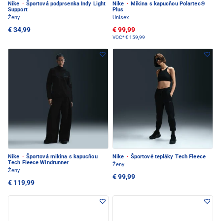
Nike
·
Športová podprsenka Indy Light
Nike
·
Mikina s kapucňou Polartec®
Support
Plus
Ženy
Unisex
€ 34,99
€ 99,99
VOC*
€ 159,99
Nike
·
Športová mikina s kapucňou
Nike
·
Športové tepláky Tech Fleece
Tech Fleece Windrunner
Ženy
Ženy
€ 99,99
€ 119,99