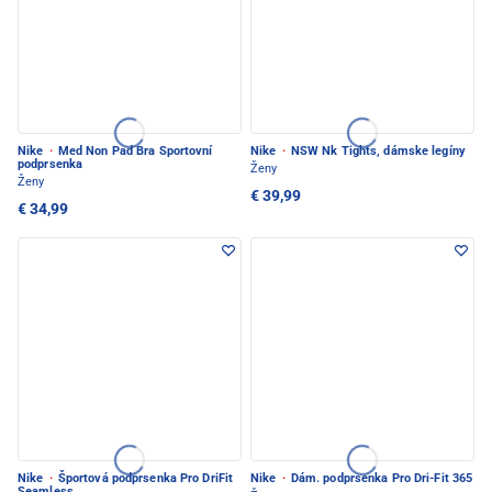
Nike
·
Med Non Pad Bra Sportovní
Nike
·
NSW Nk Tights, dámske legíny
podprsenka
Ženy
Ženy
€ 39,99
€ 34,99
Nike
·
Športová podprsenka Pro DriFit
Nike
·
Dám. podprsenka Pro Dri-Fit 365
Seamless