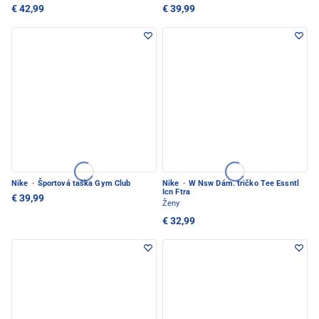
€ 42,99
€ 39,99
Nike
·
Športová taška Gym Club
Nike
·
W Nsw Dám. tričko Tee Essntl
Icn Ftra
€ 39,99
Ženy
€ 32,99