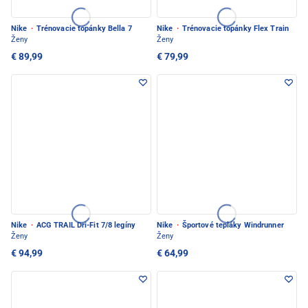
Nike
·
Trénovacie topánky Bella 7
Nike
·
Trénovacie topánky Flex Train
Ženy
Ženy
€ 89,99
€ 79,99
Nike
·
ACG TRAIL Dri-Fit 7/8 legíny
Nike
·
Športové tepláky Windrunner
Ženy
Ženy
€ 94,99
€ 64,99