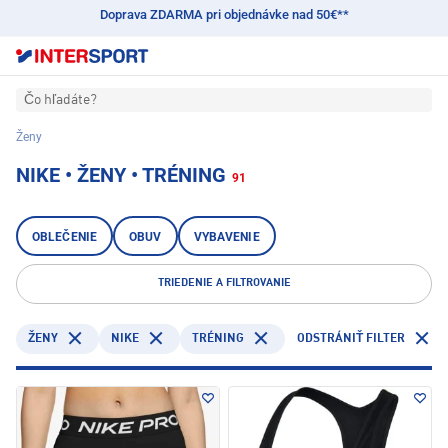
Doprava ZDARMA pri objednávke nad 50€**
Čo hľadáte?
Ženy
NIKE • ŽENY • TRÉNING
91
OBLEČENIE
OBUV
VYBAVENIE
TRIEDENIE A FILTROVANIE
NIKE
TRÉNING
ŽENY
ODSTRÁNIŤ FILTER