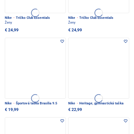
Nike
·
Tričko Club Essentials
Nike
·
Tričko Club Essentials
Ženy
Ženy
€ 24,99
€ 24,99
Nike
·
Športová taška Brasilia 9.5
Nike
·
Heritage, gymnastická taška
€ 19,99
€ 22,99