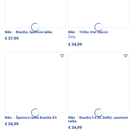
Nike
·
Brasilia, športová taška
Nike
·
Tričko One Classic
Ženy
€ 37,99
€ 34,99
Nike
·
Športová taška Brasilia XS
Nike
·
Brasilia 9.4 XS Duffel, sportovní
taška
€ 34,99
€ 34,99