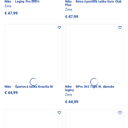
Nike
·
Legíny Pro DriFit
Nike
·
Retro športová taška Gym Club
Plus
Ženy
Ženy
€ 47,99
€ 47,99
Nike
·
Športová taška Brasilia M
Nike
·
NPro 365 Tight W, dámske
legíny
€ 44,99
Ženy
€ 44,99