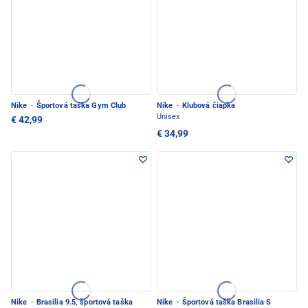
Nike
·
Športová taška Gym Club
Nike
·
Klubová čiapka
Unisex
€ 42,99
€ 34,99
Nike
·
Brasilia 9.5, športová taška
Nike
·
Športová taška Brasilia S