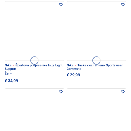
Nike
·
Športová podprsenka Indy Light
Nike
·
Taška cez rameno Sportswear
Support
Commute
Ženy
€ 29,99
€ 34,99