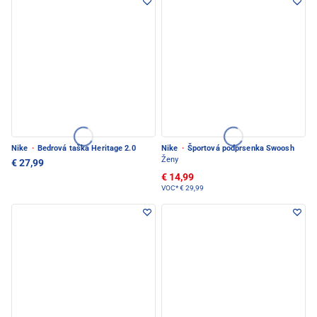
Nike
·
Bedrová taška Heritage 2.0
Nike
·
Športová podprsenka Swoosh
Ženy
€ 27,99
€ 14,99
VOC*
€ 29,99