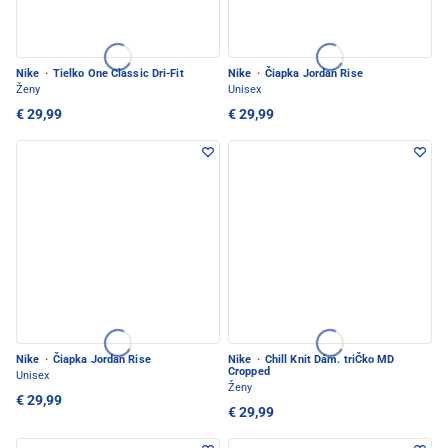
Nike
·
Tielko One Classic Dri-Fit
Nike
·
Čiapka Jordan Rise
Ženy
Unisex
€ 29,99
€ 29,99
Nike
·
Čiapka Jordan Rise
Nike
·
Chill Knit Dám. triČko MD
Cropped
Unisex
Ženy
€ 29,99
€ 29,99