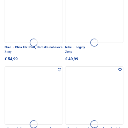
Nike
·
Phnx Flc Pant, dámske nohavice
Nike
·
Legíny
Ženy
Ženy
€ 54,99
€ 49,99