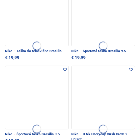
Nike
·
Taška do telocvične Brasilia
Nike
·
Športová taška Brasilia 9.5
€ 19,99
€ 19,99
Nike
·
Športová taška Brasilia 9.5
Nike
·
U Nk Everyday Cush Crew 3
Unisex