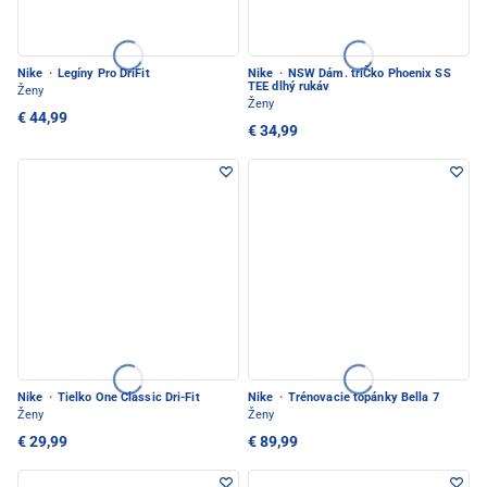
Nike
·
Legíny Pro DriFit
Nike
·
NSW Dám. triČko Phoenix SS
TEE dlhý rukáv
Ženy
Ženy
€ 44,99
€ 34,99
Nike
·
Tielko One Classic Dri-Fit
Nike
·
Trénovacie topánky Bella 7
Ženy
Ženy
€ 29,99
€ 89,99