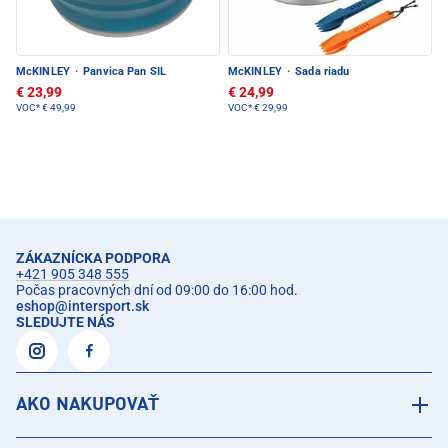
McKINLEY
·
Panvica Pan SIL
McKINLEY
·
Sada riadu
€ 23,99
€ 24,99
VOC*
€ 49,99
VOC*
€ 29,99
ZÁKAZNÍCKA PODPORA
+421 905 348 555
Počas pracovných dní od 09:00 do 16:00 hod.
eshop
@
intersport.sk
SLEDUJTE NÁS
AKO NAKUPOVAŤ