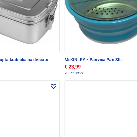
jitá krabička na desiatu
McKINLEY
·
Panvica Pan SIL
€ 23,99
VOC*
€ 49,99