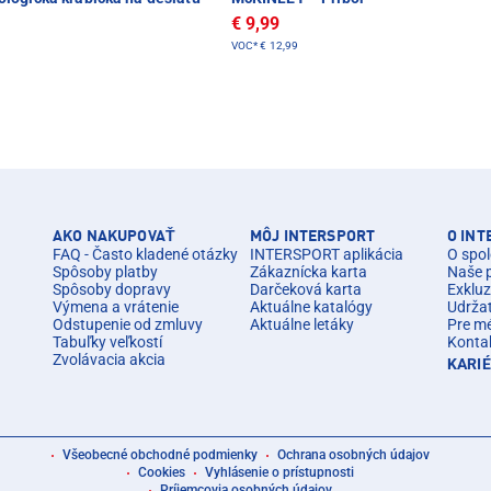
€ 9,99
VOC*
€ 12,99
AKO NAKUPOVAŤ
MÔJ INTERSPORT
O IN
FAQ - Často kladené otázky
INTERSPORT aplikácia
O spol
Spôsoby platby
Zákaznícka karta
Naše 
Spôsoby dopravy
Darčeková karta
Exkluz
Výmena a vrátenie
Aktuálne katalógy
Udrža
Odstupenie od zmluvy
Aktuálne letáky
Pre m
Tabuľky veľkostí
Konta
Zvolávacia akcia
KARI
Všeobecné obchodné podmienky
Ochrana osobných údajov
Cookies
Vyhlásenie o prístupnosti
Príjemcovia osobných údajov