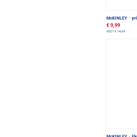
McKINLEY
·
prí
€ 9,99
VOC*
€ 14,99
McKINLEY
·
Eko