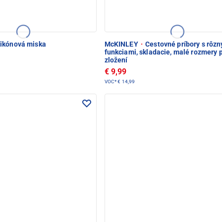
likónová miska
McKINLEY
·
Cestovné príbory s rôz
funkciami, skladacie, malé rozmery 
zložení
€ 9,99
VOC*
€ 14,99