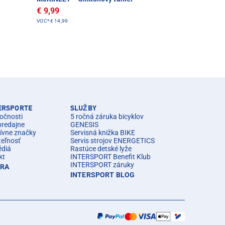
€ 9,99
VOC*
€ 14,99
TERSPORTE
SLUŽBY
očnosti
5 ročná záruka bicyklov
predajne
GENESIS
ívne značky
Servisná knižka BIKE
teľnosť
Servis strojov ENERGETICS
édiá
Rastúce detské lyže
kt
INTERSPORT Benefit Klub
INTERSPORT záruky
ÉRA
INTERSPORT BLOG