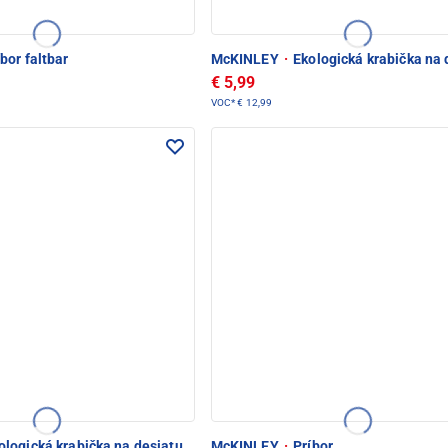
bor faltbar
McKINLEY
·
Ekologická krabička na 
€ 5,99
VOC*
€ 12,99
logická krabička na desiatu
McKINLEY
·
Príbor