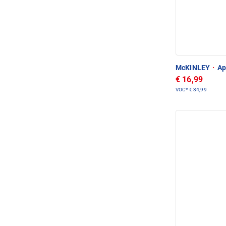
McKINLEY
·
Ap
€ 16,99
VOC*
€ 34,99