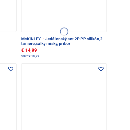
McKINLEY
·
Jedálenský set 2P PP silikón,2
taniere,šálky misky, príbor
€ 14,99
VOC*
€ 19,99