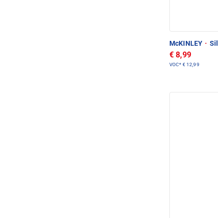
McKINLEY
·
Si
€ 8,99
VOC*
€ 12,99