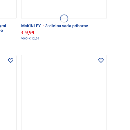
nymi
McKINLEY
·
3-dielna sada príborov
po
€ 9,99
VOC*
€ 12,99