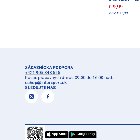
€ 9,99
VOC*
€ 12,99
ZÁKAZNÍCKA PODPORA
+421 905 348 555
Počas pracovných dní od 09:00 do 16:00 hod.
eshop
@
intersport.sk
SLEDUJTE NÁS
App Store
Google Play