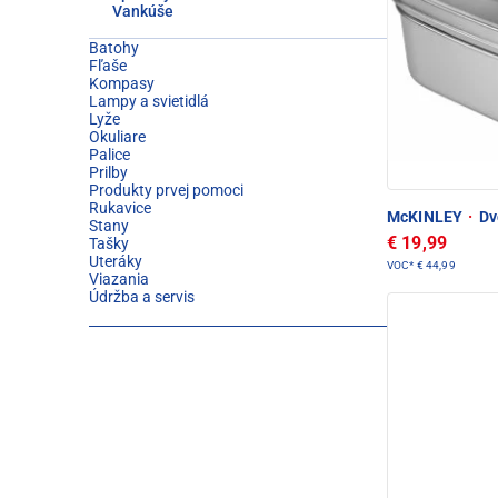
Vankúše
Batohy
Fľaše
Kompasy
Lampy a svietidlá
Lyže
Okuliare
Palice
Prilby
Produkty prvej pomoci
Rukavice
McKINLEY
·
Dvo
Stany
€ 19,99
Tašky
Uteráky
VOC*
€ 44,99
Viazania
Údržba a servis