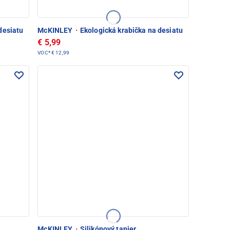
desiatu
McKINLEY
·
Ekologická krabička na desiatu
€ 5,99
VOC*
€ 12,99
McKINLEY
·
Silikónový tanier