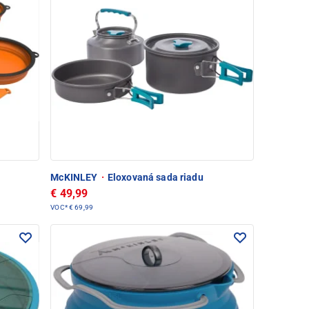
McKINLEY
·
Eloxovaná sada riadu
€ 49,99
VOC*
€ 69,99