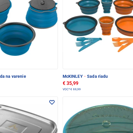
da na varenie
McKINLEY
·
Sada riadu
€ 35,99
VOC*
€ 69,99