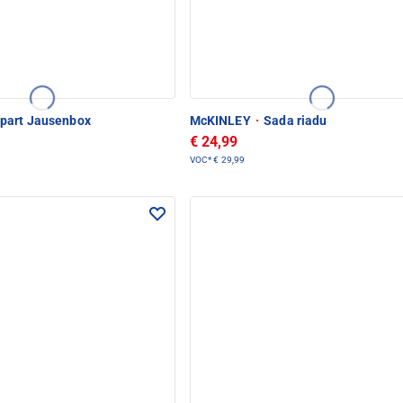
part Jausenbox
McKINLEY
·
Sada riadu
€ 24,99
VOC*
€ 29,99