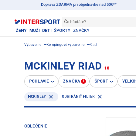
Doprava ZDARMA pri objednávke nad 50€**
Čo hľadáte?
ŽENY
MUŽI
DETI
ŠPORTY
ZNAČKY
Vybavenie
Kempingové vybavenie
Riad
MCKINLEY RIAD
18
POHLAVIE
ZNAČKA
ŠPORT
VEĽKO
1
MCKINLEY
ODSTRÁNIŤ FILTER
OBLEČENIE