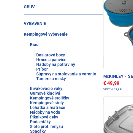
OBUV
VYBAVENIE
Kempingové vybavenie
Riad
Desiatové boxy
Hrnce a panvice
Nádoby na potraviny
Príbor
Súpravy na stolovanie a varenie
McKINLEY
·
Sa
Taniere a misky
€ 49,99
Bivakovacie vaky
VOC*
€ 89,99
Gumové kladivá
Kempingové stoličky
Kempingové stoly
Lehátka a matrace
Nádoby na vodu
Piknikové deky
Podsedáky
Siete proti hmyzu
Spacáky