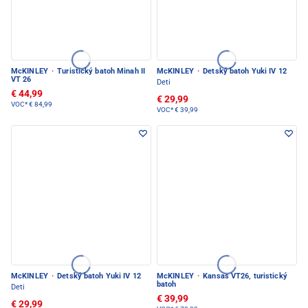
McKINLEY
·
Turistický batoh Minah II
McKINLEY
·
Detský batoh Yuki IV 12
VT 26
Deti
€ 44,99
€ 29,99
VOC*
€ 84,99
VOC*
€ 39,99
McKINLEY
·
Detský batoh Yuki IV 12
McKINLEY
·
Kansas VT26, turistický
batoh
Deti
€ 39,99
€ 29,99