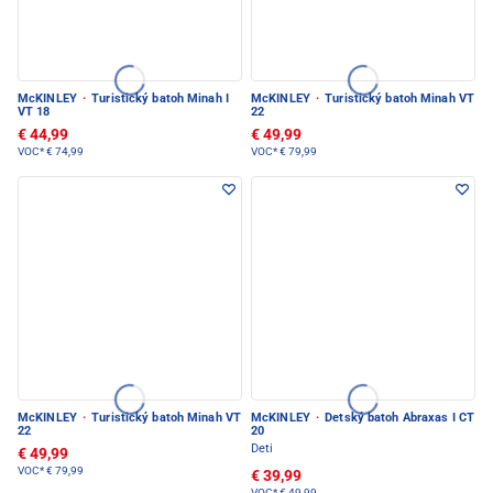
McKINLEY
·
Turistický batoh Minah I
McKINLEY
·
Turistický batoh Minah VT
VT 18
22
€ 44,99
€ 49,99
VOC*
€ 74,99
VOC*
€ 79,99
McKINLEY
·
Turistický batoh Minah VT
McKINLEY
·
Detský batoh Abraxas I CT
22
20
Deti
€ 49,99
VOC*
€ 79,99
€ 39,99
VOC*
€ 49,99