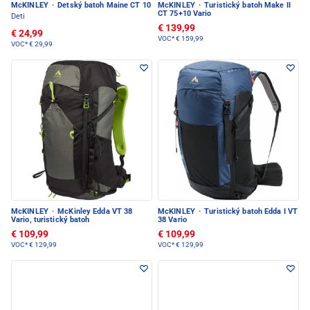
McKINLEY
·
Detský batoh Maine CT 10
McKINLEY
·
Turistický batoh Make II
CT 75+10 Vario
Deti
€ 139,99
€ 24,99
VOC*
€ 159,99
VOC*
€ 29,99
McKINLEY
·
McKinley Edda VT 38
McKINLEY
·
Turistický batoh Edda I VT
Vario, turistický batoh
38 Vario
€ 109,99
€ 109,99
VOC*
€ 129,99
VOC*
€ 129,99