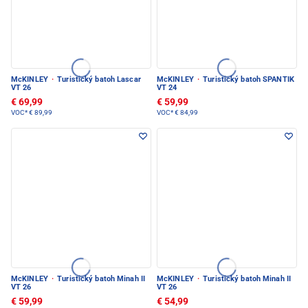
McKINLEY
·
Turistický batoh Lascar
McKINLEY
·
Turistický batoh SPANTIK
VT 26
VT 24
€ 69,99
€ 59,99
VOC*
€ 89,99
VOC*
€ 84,99
McKINLEY
·
Turistický batoh Minah II
McKINLEY
·
Turistický batoh Minah II
VT 26
VT 26
€ 59,99
€ 54,99