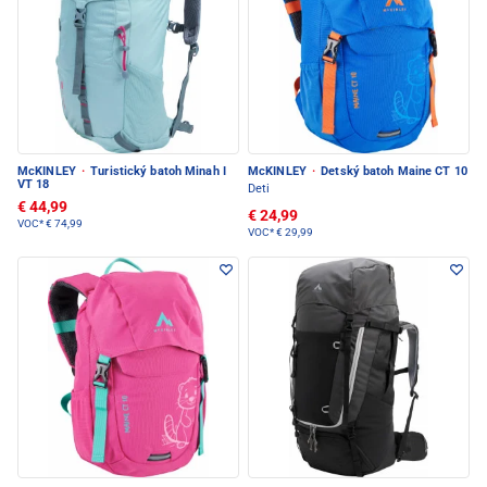
McKINLEY
·
Turistický batoh Minah I
McKINLEY
·
Detský batoh Maine CT 10
VT 18
Deti
€ 44,99
€ 24,99
VOC*
€ 74,99
VOC*
€ 29,99