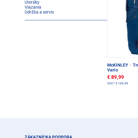
Uteráky
Viazania
Údržba a servis
McKINLEY
·
Tr
Vario
€ 89,99
VOC*
€ 109,99
ZÁKAZNÍCKA PODPORA