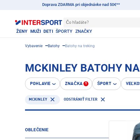
Doprava ZDARMA pri objednávke nad 50€**
Čo hľadáte?
ŽENY
MUŽI
DETI
ŠPORTY
ZNAČKY
Vybavenie
Batohy
Batohy na treking
MCKINLEY BATOHY NA
POHLAVIE
ZNAČKA
ŠPORT
VEĽKO
1
MCKINLEY
ODSTRÁNIŤ FILTER
OBLEČENIE