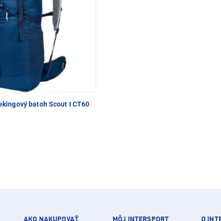
ekingový batoh Scout I CT60
AKO NAKUPOVAŤ
MÔJ INTERSPORT
O IN