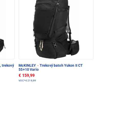
, trekový
McKINLEY
·
Trekový batoh Yukon II CT
55+10 Vario
€ 159,99
VOC*
€ 219,99