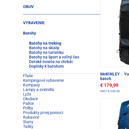
OBUV
VYBAVENIE
Batohy
Batohy na treking
Batohy na skialp
Batohy na turistiku
Batohy na šport a voľný čas
Detské nosiče na chrbát
Doplnky k batohom
McKINLEY
·
Yuk
Fľaše
batoh
Kempingové vybavenie
€ 179,99
Kompasy
Lampy a svietidlá
VOC*
€ 239,99
Lyže
Okuliare
Palice
Prilby
Produkty prvej pomoci
Rukavice
Stany
Tašky