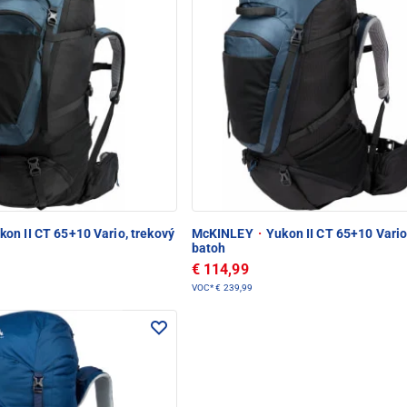
on II CT 65+10 Vario, trekový
McKINLEY
·
Yukon II CT 65+10 Vario
batoh
€ 114,99
VOC*
€ 239,99