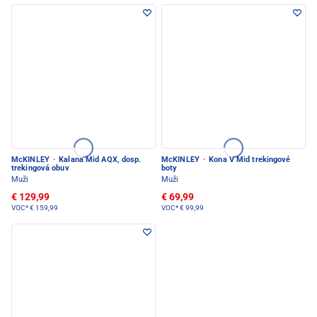
McKINLEY
·
Kalana Mid AQX, dosp.
McKINLEY
·
Kona V Mid trekingové
trekingová obuv
boty
Muži
Muži
€ 129,99
€ 69,99
VOC*
€ 159,99
VOC*
€ 99,99