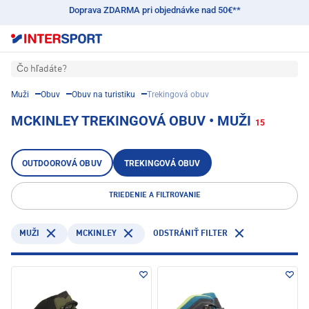
Doprava ZDARMA pri objednávke nad 50€**
Čo hľadáte?
Muži
Obuv
Obuv na turistiku
Trekingová obuv
MCKINLEY TREKINGOVÁ OBUV • MUŽI
15
OUTDOOROVÁ OBUV
TREKINGOVÁ OBUV
TRIEDENIE A FILTROVANIE
MCKINLEY
MUŽI
ODSTRÁNIŤ FILTER