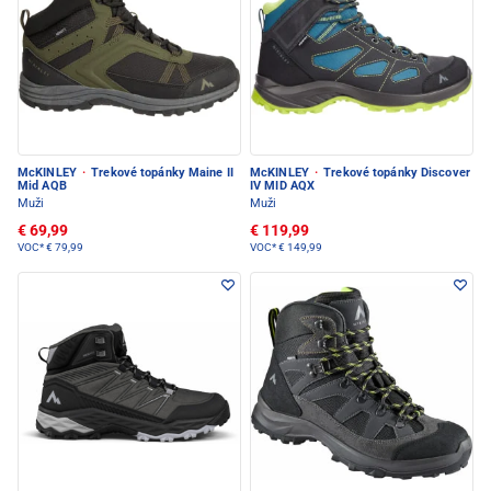
McKINLEY
·
Trekové topánky Maine II
McKINLEY
·
Trekové topánky Discover
Mid AQB
IV MID AQX
Muži
Muži
€ 69,99
€ 119,99
VOC*
€ 79,99
VOC*
€ 149,99