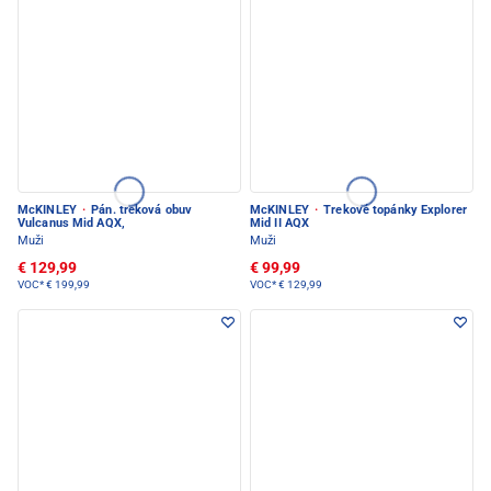
McKINLEY
·
Pán. treková obuv
McKINLEY
·
Trekové topánky Explorer
Vulcanus Mid AQX,
Mid II AQX
Muži
Muži
€ 129,99
€ 99,99
VOC*
€ 199,99
VOC*
€ 129,99