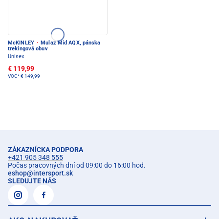
McKINLEY
·
Mulaz Mid AQX, pánska
trekingová obuv
Unisex
€ 119,99
VOC*
€ 149,99
ZÁKAZNÍCKA PODPORA
+421 905 348 555
Počas pracovných dní od 09:00 do 16:00 hod.
eshop
@
intersport.sk
SLEDUJTE NÁS