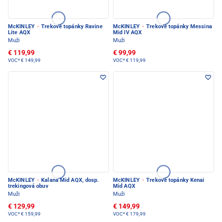
McKINLEY
·
Trekové topánky Ravine
McKINLEY
·
Trekové topánky Messina
Lite AQX
Mid IV AQX
Muži
Muži
€ 119,99
€ 99,99
VOC*
€ 149,99
VOC*
€ 119,99
McKINLEY
·
Kalana Mid AQX, dosp.
McKINLEY
·
Trekové topánky Kenai
trekingová obuv
Mid AQX
Muži
Muži
€ 129,99
€ 149,99
VOC*
€ 159,99
VOC*
€ 179,99