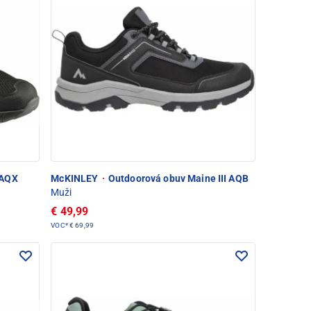
 AQX
McKINLEY
·
Outdoorová obuv Maine III AQB
Muži
€ 49,99
VOC*
€ 69,99