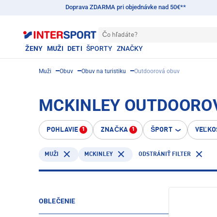
Doprava ZDARMA pri objednávke nad 50€**
Čo hľadáte?
ŽENY
MUŽI
DETI
ŠPORTY
ZNAČKY
Muži
Obuv
Obuv na turistiku
Outdoorová obuv
MCKINLEY OUTDOOROV
POHLAVIE
ZNAČKA
ŠPORT
VEĽKO
1
1
MCKINLEY
MUŽI
ODSTRÁNIŤ FILTER
OBLEČENIE