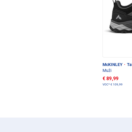
McKINLEY
·
Ta
Muži
€ 89,99
VOC*
€ 109,99