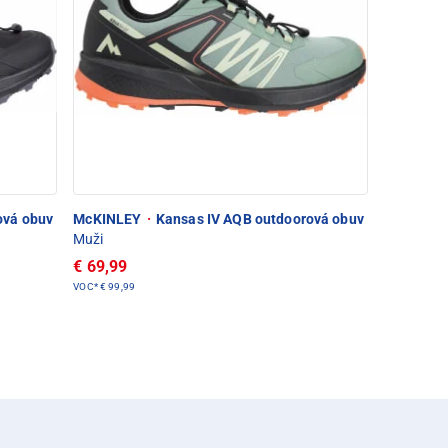
ová obuv
McKINLEY
·
Kansas IV AQB outdoorová obuv
Muži
€ 69,99
VOC*
€ 99,99