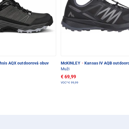
hsis AQX outdoorová obuv
McKINLEY
·
Kansas IV AQB outdoor
Muži
€ 69,99
VOC*
€ 99,99