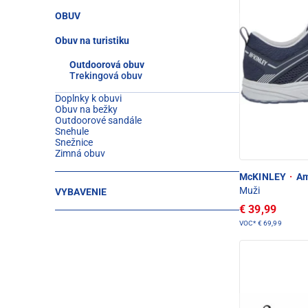
OBUV
Obuv na turistiku
Outdoorová obuv
Trekingová obuv
Doplnky k obuvi
Obuv na bežky
Outdoorové sandále
Snehule
Snežnice
Zimná obuv
McKINLEY
·
Am
Muži
VYBAVENIE
€ 39,99
VOC*
€ 69,99