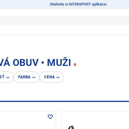
Stiahnite si INTERSPORT aplikáciu
Á OBUV • MUŽI
6
SŤ
FARBA
CENA