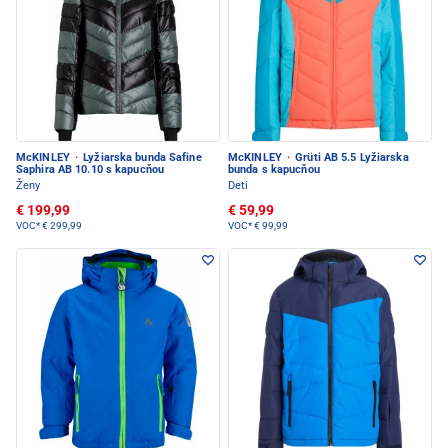
McKINLEY
·
Lyžiarska bunda Safine
McKINLEY
·
Grüti AB 5.5 Lyžiarska
Saphira AB 10.10 s kapucňou
bunda s kapucňou
Ženy
Deti
€ 199,99
€ 59,99
VOC*
€ 299,99
VOC*
€ 99,99