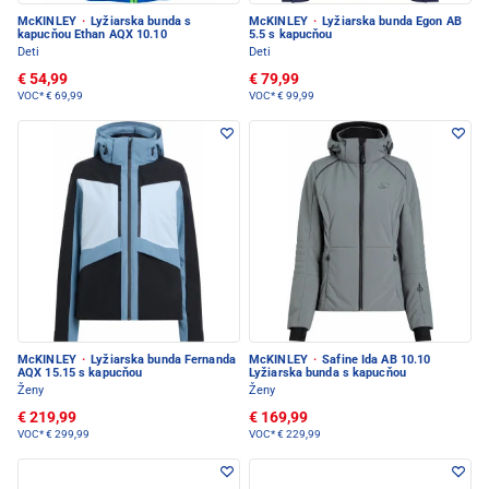
McKINLEY
·
Lyžiarska bunda s
McKINLEY
·
Lyžiarska bunda Egon AB
kapucňou Ethan AQX 10.10
5.5 s kapucňou
Deti
Deti
€ 54,99
€ 79,99
VOC*
€ 69,99
VOC*
€ 99,99
McKINLEY
·
Lyžiarska bunda Fernanda
McKINLEY
·
Safine Ida AB 10.10
AQX 15.15 s kapucňou
Lyžiarska bunda s kapucňou
Ženy
Ženy
€ 219,99
€ 169,99
VOC*
€ 299,99
VOC*
€ 229,99