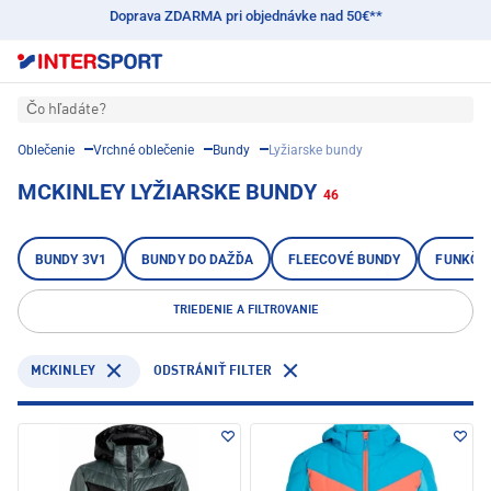
Doprava ZDARMA pri objednávke nad 50€**
Čo hľadáte?
Oblečenie
Vrchné oblečenie
Bundy
Lyžiarske bundy
MCKINLEY LYŽIARSKE BUNDY
46
BUNDY 3V1
BUNDY DO DAŽĎA
FLEECOVÉ BUNDY
FUNKČN
TRIEDENIE A FILTROVANIE
MCKINLEY
ODSTRÁNIŤ FILTER