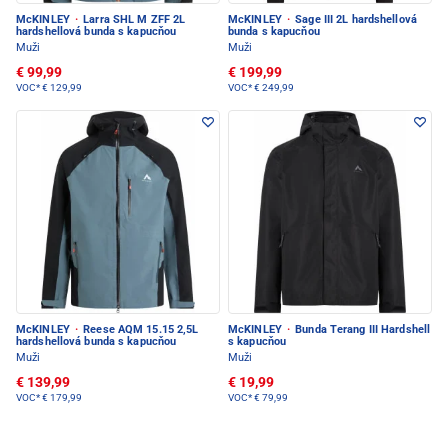
McKINLEY
·
Larra SHL M ZFF 2L
McKINLEY
·
Sage III 2L hardshellová
hardshellová bunda s kapucňou
bunda s kapucňou
Muži
Muži
€ 99,99
€ 199,99
VOC*
€ 129,99
VOC*
€ 249,99
McKINLEY
·
Reese AQM 15.15 2,5L
McKINLEY
·
Bunda Terang III Hardshell
hardshellová bunda s kapucňou
s kapucňou
Muži
Muži
€ 139,99
€ 19,99
VOC*
€ 179,99
VOC*
€ 79,99