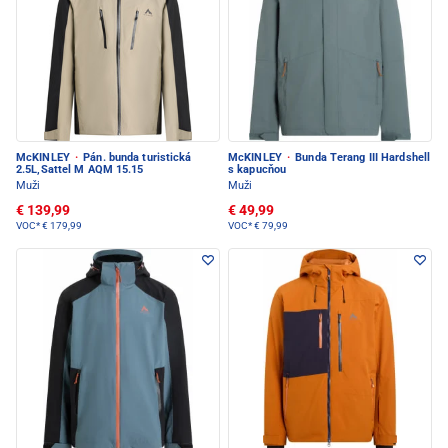
McKINLEY
·
Pán. bunda turistická
McKINLEY
·
Bunda Terang III Hardshell
2.5L,Sattel M AQM 15.15
s kapucňou
Muži
Muži
€ 139,99
€ 49,99
VOC*
€ 179,99
VOC*
€ 79,99