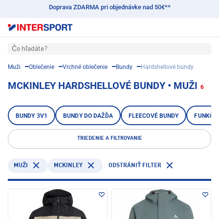
Doprava ZDARMA pri objednávke nad 50€**
Čo hľadáte?
Muži
Oblečenie
Vrchné oblečenie
Bundy
Hardshellové bundy
MCKINLEY HARDSHELLOVÉ BUNDY • MUŽI
6
BUNDY 3V1
BUNDY DO DAŽĎA
FLEECOVÉ BUNDY
FUNKČN
TRIEDENIE A FILTROVANIE
MCKINLEY
MUŽI
ODSTRÁNIŤ FILTER