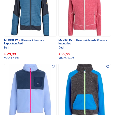
McKINLEY
·
Fleecová bunda s
McKINLEY
·
Fleecová bunda Choco s
kapucňou Aaki
kapucňou
Deti
Deti
€ 29,99
€ 29,99
VOC*
€ 44,99
VOC*
€ 49,99