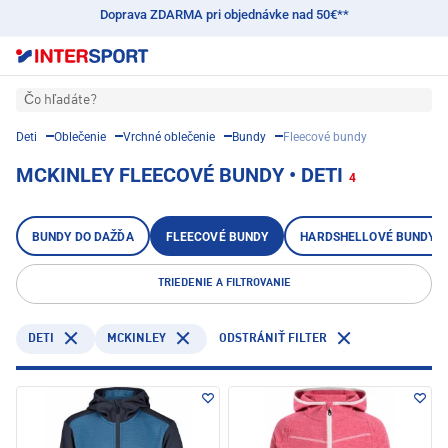
Doprava ZDARMA pri objednávke nad 50€**
Čo hľadáte?
Deti
Oblečenie
Vrchné oblečenie
Bundy
Fleecové bundy
MCKINLEY FLEECOVÉ BUNDY • DETI
4
BUNDY DO DAŽĎA
FLEECOVÉ BUNDY
HARDSHELLOVÉ BUNDY
TRIEDENIE A FILTROVANIE
DETI
MCKINLEY
ODSTRÁNIŤ FILTER