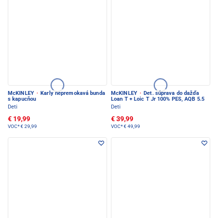
McKINLEY
·
Karly nepremokavá bunda
McKINLEY
·
Det. súprava do dažďa
s kapucňou
Loan T + Loic T Jr 100% PES, AQB 5.5
Deti
Deti
€ 19,99
€ 39,99
VOC*
€ 29,99
VOC*
€ 49,99