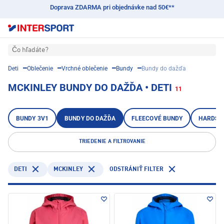
Doprava ZDARMA pri objednávke nad 50€**
Čo hľadáte?
Deti
Oblečenie
Vrchné oblečenie
Bundy
Bundy do dažďa
MCKINLEY BUNDY DO DAŽĎA • DETI
11
BUNDY 3V1
BUNDY DO DAŽĎA
FLEECOVÉ BUNDY
HARDSH
TRIEDENIE A FILTROVANIE
DETI
MCKINLEY
ODSTRÁNIŤ FILTER