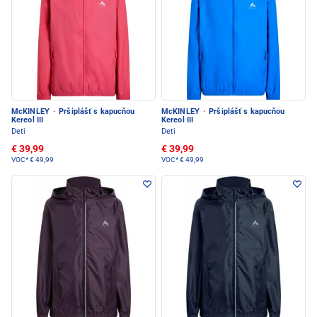
McKINLEY
·
Pršiplášť s kapucňou
McKINLEY
·
Pršiplášť s kapucňou
Kereol III
Kereol III
Deti
Deti
€ 39,99
€ 39,99
VOC*
€ 49,99
VOC*
€ 49,99