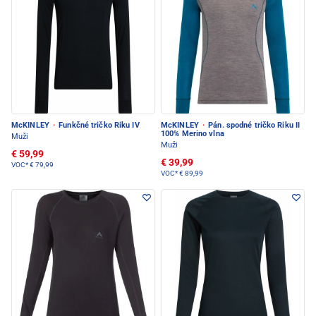
McKINLEY
·
Funkčné tričko Riku IV
McKINLEY
·
Pán. spodné tričko Riku II
100% Merino vlna
Muži
Muži
€ 59,99
€ 39,99
VOC*
€ 79,99
VOC*
€ 89,99