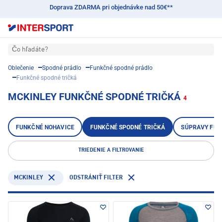
Doprava ZDARMA pri objednávke nad 50€**
Čo hľadáte?
Oblečenie
Spodné prádlo
Funkčné spodné prádlo
Funkčné spodné tričká
MCKINLEY FUNKČNÉ SPODNÉ TRIČKÁ
4
FUNKČNÉ NOHAVICE
FUNKČNÉ SPODNÉ TRIČKÁ
SÚPRAVY FUN
TRIEDENIE A FILTROVANIE
MCKINLEY
ODSTRÁNIŤ FILTER