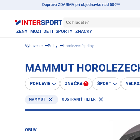
Doprava ZDARMA pri objednávke nad 50€**
Čo hľadáte?
ŽENY
MUŽI
DETI
ŠPORTY
ZNAČKY
Vybavenie
Prilby
Horolezecké prilby
MAMMUT HOROLEZECK
POHLAVIE
ZNAČKA
ŠPORT
VEĽKO
1
MAMMUT
ODSTRÁNIŤ FILTER
OBUV