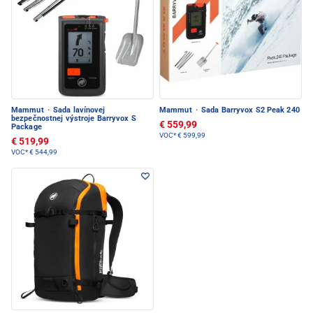
Mammut
·
Sada lavínovej
Mammut
·
Sada Barryvox S2 Peak 240
bezpečnostnej výstroje Barryvox S
€ 559,99
Package
VOC*
€ 599,99
€ 519,99
VOC*
€ 544,99