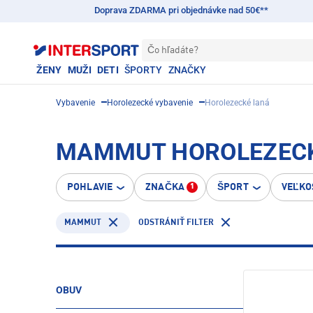
Doprava ZDARMA pri objednávke nad 50€**
Čo hľadáte?
ŽENY
MUŽI
DETI
ŠPORTY
ZNAČKY
Vybavenie
Horolezecké vybavenie
Horolezecké laná
MAMMUT HOROLEZEC
POHLAVIE
ZNAČKA
ŠPORT
VEĽKO
1
MAMMUT
ODSTRÁNIŤ FILTER
OBUV