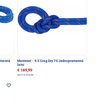
amenná
Mammut
·
9.5 Crag Dry 70 Jednopramenná
lano
€ 169,99
VOC*
€ 239,99