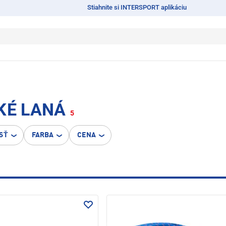
Stiahnite si INTERSPORT aplikáciu
KÉ LANÁ
5
SŤ
FARBA
CENA