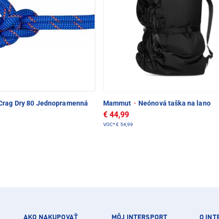
Crag Dry 80 Jednopramenná
Mammut
·
Neónová taška na lano
€ 44,99
VOC*
€ 54,99
AKO NAKUPOVAŤ
MÔJ INTERSPORT
O IN