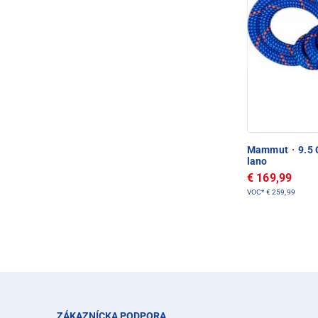
Mammut
·
9.5 
lano
€ 169,99
VOC*
€ 259,99
ZÁKAZNÍCKA PODPORA