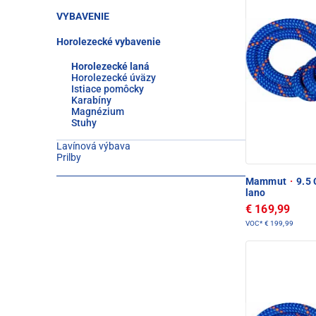
VYBAVENIE
Horolezecké vybavenie
Horolezecké laná
Horolezecké úväzy
Istiace pomôcky
Karabíny
Magnézium
Stuhy
Lavínová výbava
Prilby
Mammut
·
9.5 
lano
€ 169,99
VOC*
€ 199,99