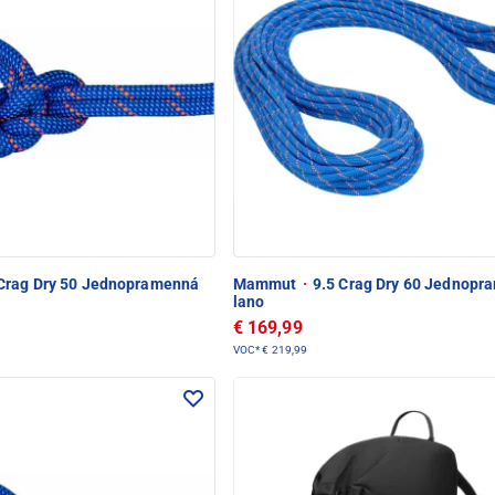
Crag Dry 50 Jednopramenná
Mammut
·
9.5 Crag Dry 60 Jednopr
lano
€ 169,99
VOC*
€ 219,99