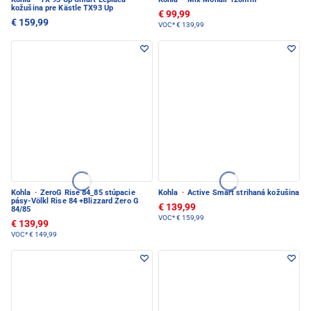
kožušina pre Kästle TX93 Up
€ 99,99
€ 159,99
VOC*
€ 139,99
Kohla
·
ZeroG Rise 84_85 stúpacie
Kohla
·
Active Smart strihaná kožušina
pásy-Völkl Rise 84 +Blizzard Zero G
€ 139,99
84/85
VOC*
€ 159,99
€ 139,99
VOC*
€ 149,99