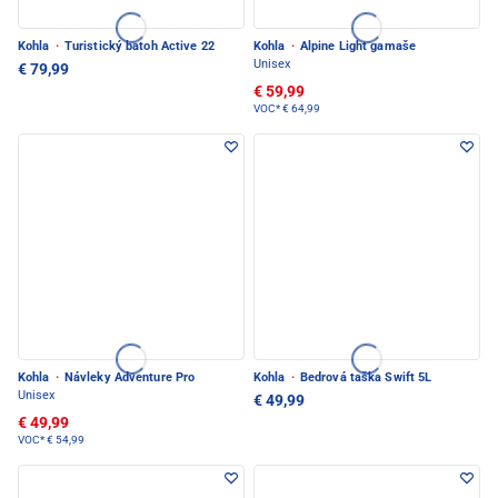
Kohla
·
Turistický batoh Active 22
Kohla
·
Alpine Light gamaše
Unisex
€ 79,99
€ 59,99
VOC*
€ 64,99
Kohla
·
Návleky Adventure Pro
Kohla
·
Bedrová taška Swift 5L
Unisex
€ 49,99
€ 49,99
VOC*
€ 54,99