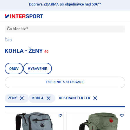
Doprava ZDARMA pri objednávke nad 50€**
Čo hľadáte?
Ženy
KOHLA • ŽENY
40
OBUV
VYBAVENIE
TRIEDENIE A FILTROVANIE
KOHLA
ŽENY
ODSTRÁNIŤ FILTER