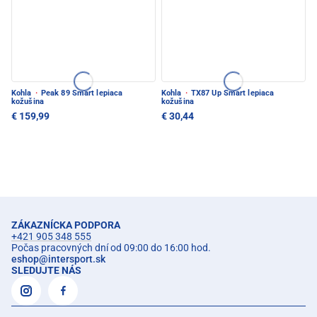
Kohla
·
Peak 89 Smart lepiaca
Kohla
·
TX87 Up Smart lepiaca
kožušina
kožušina
€ 159,99
€ 30,44
ZÁKAZNÍCKA PODPORA
+421 905 348 555
Počas pracovných dní od 09:00 do 16:00 hod.
eshop
@
intersport.sk
SLEDUJTE NÁS