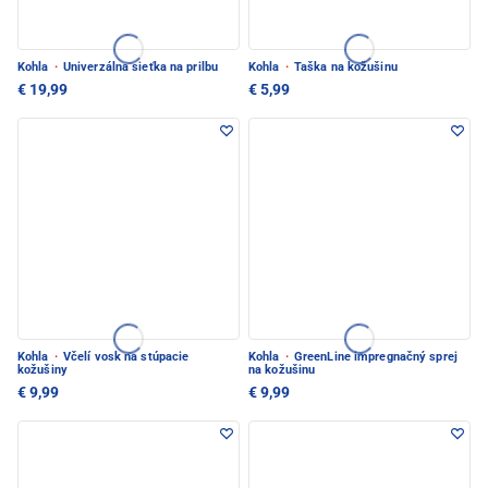
Kohla
·
Univerzálna sieťka na prilbu
Kohla
·
Taška na kožušinu
€ 19,99
€ 5,99
Kohla
·
Včelí vosk na stúpacie
Kohla
·
GreenLine impregnačný sprej
kožušiny
na kožušinu
€ 9,99
€ 9,99