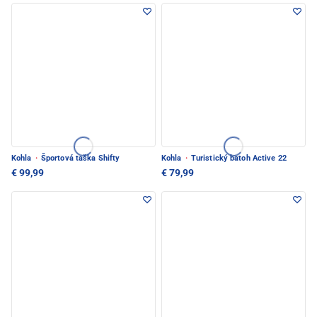
Kohla
·
Športová taška Shifty
Kohla
·
Turistický batoh Active 22
€ 99,99
€ 79,99