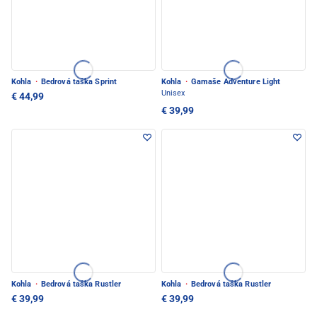
Kohla
·
Bedrová taška Sprint
Kohla
·
Gamaše Adventure Light
Unisex
€ 44,99
€ 39,99
Kohla
·
Bedrová taška Rustler
Kohla
·
Bedrová taška Rustler
€ 39,99
€ 39,99