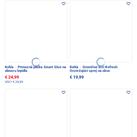
Kohla
·
Prenosná páska Smart Glue na
Kohla
·
Greenline Eco-Refresh
obnovu lepidla
Osviežujúci sprej na obuv
€ 24,99
€ 19,99
VOC*
€ 29,99