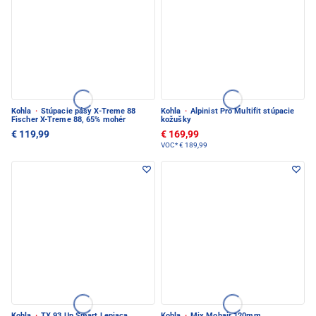
Kohla
·
Stúpacie pásy X-Treme 88
Kohla
·
Alpinist Pro Multifit stúpacie
Fischer X-Treme 88, 65% mohér
kožušky
€ 119,99
€ 169,99
VOC*
€ 189,99
Kohla
·
TX 93 Up Smart Lepiaca
Kohla
·
Mix Mohair 120mm