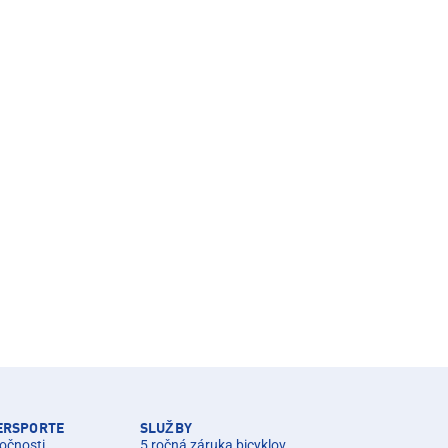
TERSPORTE
SLUŽBY
očnosti
5 ročná záruka bicyklov