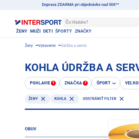
Doprava ZDARMA pri objednávke nad 50€**
Čo hľadáte?
ŽENY
MUŽI
DETI
ŠPORTY
ZNAČKY
Ženy
Vybavenie
Údržba a servis
KOHLA ÚDRŽBA A SERV
POHLAVIE
ZNAČKA
ŠPORT
VEĽKO
1
1
KOHLA
ŽENY
ODSTRÁNIŤ FILTER
OBUV