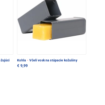
žujúci
Kohla
·
Včelí vosk na stúpacie kožušiny
€ 9,99