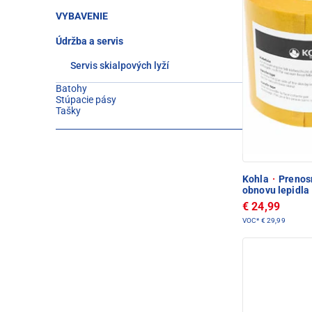
VYBAVENIE
Údržba a servis
Servis skialpových lyží
Batohy
Stúpacie pásy
Tašky
Kohla
·
Prenosn
obnovu lepidla
€ 24,99
VOC*
€ 29,99