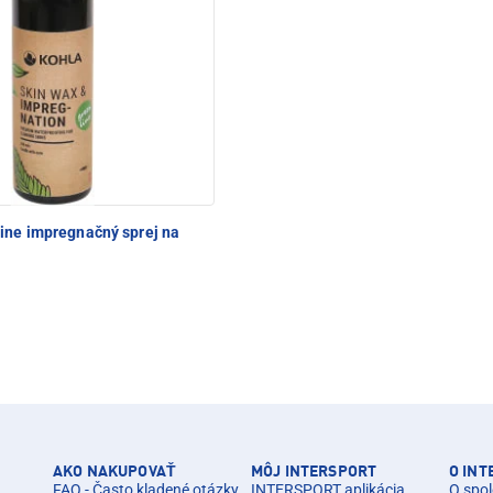
ne impregnačný sprej na
AKO NAKUPOVAŤ
MÔJ INTERSPORT
O IN
FAQ - Často kladené otázky
INTERSPORT aplikácia
O spol