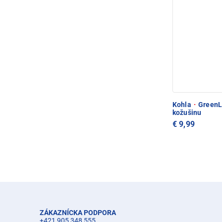
Kohla
·
GreenLi
kožušinu
€ 9,99
ZÁKAZNÍCKA PODPORA
+421 905 348 555