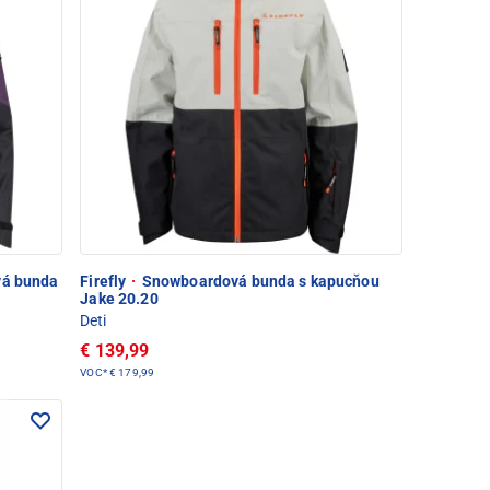
vá bunda
Firefly
·
Snowboardová bunda s kapucňou
Jake 20.20
Deti
€ 139,99
VOC*
€ 179,99