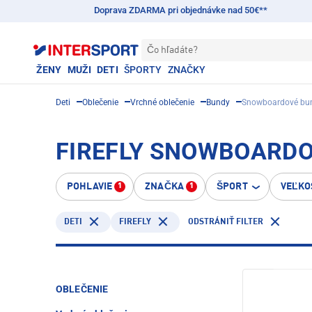
Doprava ZDARMA pri objednávke nad 50€**
Čo hľadáte?
ŽENY
MUŽI
DETI
ŠPORTY
ZNAČKY
Deti
Oblečenie
Vrchné oblečenie
Bundy
Snowboardové bu
FIREFLY SNOWBOARDOV
POHLAVIE
ZNAČKA
ŠPORT
VEĽKO
1
1
DETI
FIREFLY
ODSTRÁNIŤ FILTER
OBLEČENIE