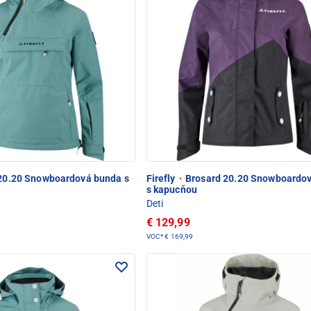
20.20 Snowboardová bunda s
Firefly
·
Brosard 20.20 Snowboardo
s kapucňou
Deti
€ 129,99
VOC*
€ 169,99