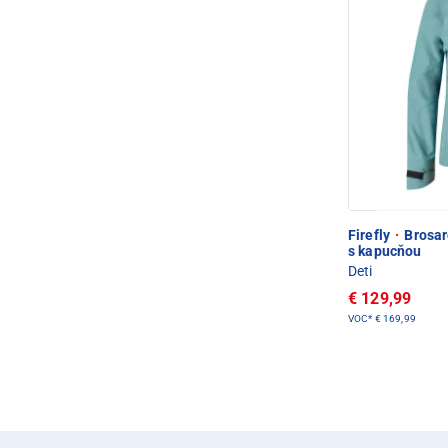
Firefly
·
Brosar
s kapucňou
Deti
€ 129,99
VOC*
€ 169,99