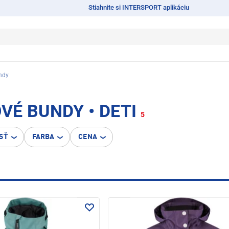
Stiahnite si INTERSPORT aplikáciu
ndy
É BUNDY • DETI
5
SŤ
FARBA
CENA