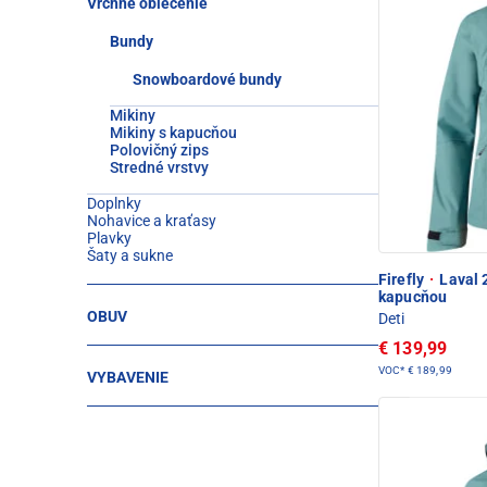
Vrchné oblečenie
Bundy
Snowboardové bundy
Mikiny
Mikiny s kapucňou
Polovičný zips
Stredné vrstvy
Doplnky
Nohavice a kraťasy
Plavky
Šaty a sukne
Firefly
·
Laval 
kapucňou
OBUV
Deti
€ 139,99
VOC*
€ 189,99
VYBAVENIE