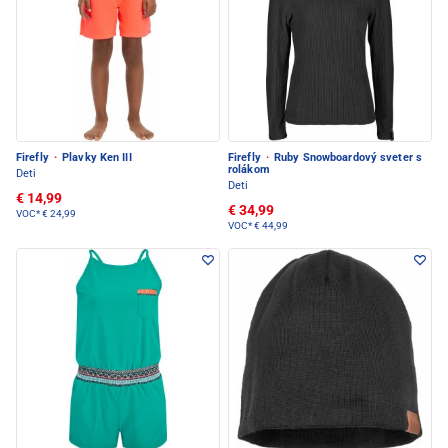
Firefly
·
Plavky Ken III
Firefly
·
Ruby Snowboardový sveter s
rolákom
Deti
Deti
€ 14,99
€ 34,99
VOC*
€ 24,99
VOC*
€ 44,99