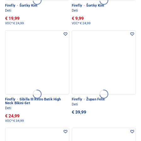
Firefly
·
Šortky Kim
Firefly
·
Šortky Kim
Deti
Deti
€ 19,99
€ 9,99
VOC*
€ 24,99
VOC*
€ 24,99
Firefly
·
Sibilla III Retro Batik High
Firefly
·
Župan Felix
Neck Bikini-Set
Deti
Deti
€ 39,99
€ 24,99
VOC*
€ 34,99