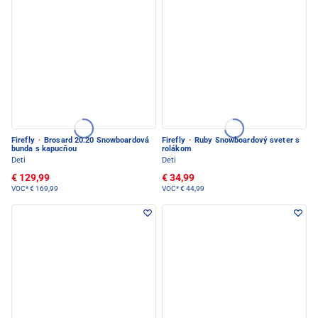
Firefly
·
Brosard 20.20 Snowboardová
Firefly
·
Ruby Snowboardový sveter s
bunda s kapucňou
rolákom
Deti
Deti
€ 129,99
€ 34,99
VOC*
€ 169,99
VOC*
€ 44,99