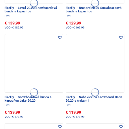
Firefly
·
Laval 20.20 Snowboardová
Firefly
·
Brosard 20.20 Snowboardová
bunda s kapucňou
bunda s kapucňou
Deti
Deti
€ 139,99
€ 129,99
VOC*
€ 189,99
VOC*
€ 169,99
Firefly
·
Snowboardová bunda s
Firefly
·
Nohavice na snowboard Dann
kapucňou Jake 20.20
20.20 s trakami
Deti
Deti
€ 139,99
€ 119,99
VOC*
€ 179,99
VOC*
€ 179,99