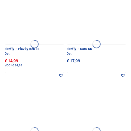
Firefly
·
Plavky Ken III
Firefly
·
Dots KK
Deti
Deti
€ 14,99
€ 17,99
VOC*
€ 24,99