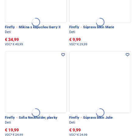
Firefly
·
Mikina s kapucňou Garry II
Firefly
·
Súprava bikín Marie
Deti
Deti
€ 34,99
€ 9,99
VOC*
€ 49,99
VOC*
€ 29,99
Firefly
·
Sofia Neckholder, plavky
Firefly
·
Súprava bikín Julie
Deti
Deti
€ 19,99
€ 9,99
VOC*
€ 24,99
VOC*
€ 24,99