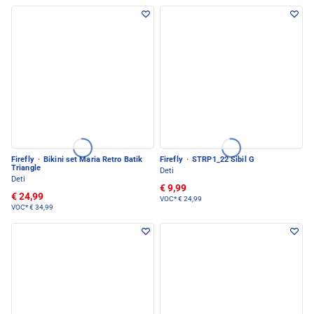
Firefly
·
Bikini set Maria Retro Batik
Firefly
·
STRP1_22 Sibil G
Triangle
Deti
Deti
€ 9,99
€ 24,99
VOC*
€ 24,99
VOC*
€ 34,99