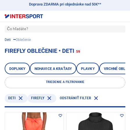
Doprava ZDARMA pri objednávke nad 50€**
Čo hľadáte?
Deti
Oblečenie
FIREFLY OBLEČENIE • DETI
59
DOPLNKY
NOHAVICE A KRAŤASY
PLAVKY
VRCHNÉ OBLEČ
TRIEDENIE A FILTROVANIE
DETI
FIREFLY
ODSTRÁNIŤ FILTER