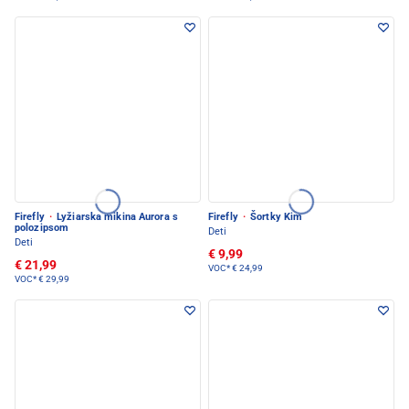
Firefly
·
Lyžiarska mikina Aurora s
Firefly
·
Šortky Kim
polozipsom
Deti
Deti
€ 9,99
€ 21,99
VOC*
€ 24,99
VOC*
€ 29,99