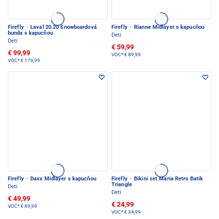
Firefly
·
Laval 20.20 Snowboardová
Firefly
·
Rianne Midlayer s kapucňou
bunda s kapucňou
Deti
Deti
€ 59,99
€ 99,99
VOC*
€ 89,99
VOC*
€ 179,99
Firefly
·
Daxx Midlayer s kapucňou
Firefly
·
Bikini set Maria Retro Batik
Triangle
Deti
Deti
€ 49,99
€ 24,99
VOC*
€ 89,99
VOC*
€ 34,99