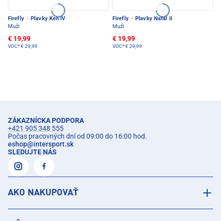
Firefly
·
Plavky Ken IV
Firefly
·
Plavky Natal II
Muži
Muži
€ 19,99
€ 19,99
VOC*
€ 29,99
VOC*
€ 29,99
ZÁKAZNÍCKA PODPORA
+421 905 348 555
Počas pracovných dní od 09:00 do 16:00 hod.
eshop
@
intersport.sk
SLEDUJTE NÁS
AKO NAKUPOVAŤ