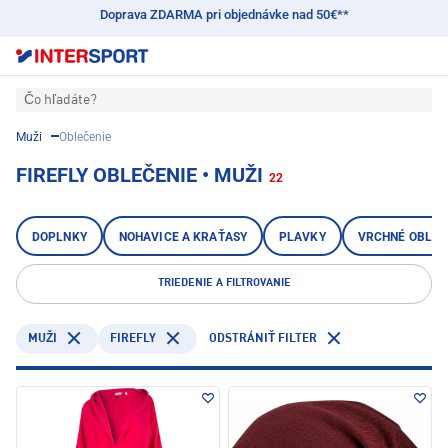
Doprava ZDARMA pri objednávke nad 50€**
Čo hľadáte?
Muži
Oblečenie
FIREFLY OBLEČENIE • MUŽI
22
DOPLNKY
NOHAVICE A KRAŤASY
PLAVKY
VRCHNÉ OBLEČ
TRIEDENIE A FILTROVANIE
FIREFLY
MUŽI
ODSTRÁNIŤ FILTER