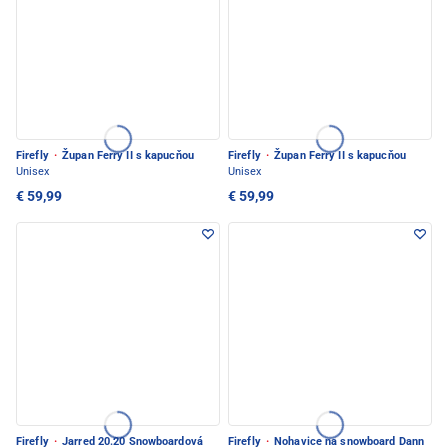
Firefly
·
Župan Ferry II s kapucňou
Firefly
·
Župan Ferry II s kapucňou
Unisex
Unisex
€ 59,99
€ 59,99
Firefly
·
Jarred 20.20 Snowboardová
Firefly
·
Nohavice na snowboard Dann