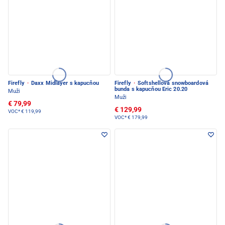
Firefly
·
Daxx Midlayer s kapucňou
Firefly
·
Softshellová snowboardová
bunda s kapucňou Eric 20.20
Muži
Muži
€ 79,99
€ 129,99
VOC*
€ 119,99
VOC*
€ 179,99