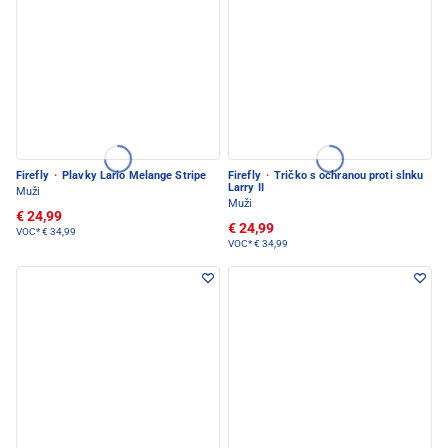
Firefly
·
Plavky Lario Melange Stripe
Firefly
·
Tričko s ochranou proti slnku
Larry II
Muži
Muži
€ 24,99
€ 24,99
VOC*
€ 34,99
VOC*
€ 34,99