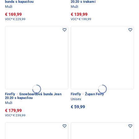
bunda s kapucňou
20.20 s trakami
Muži
Muži
€ 169,99
€ 139,99
VOC*
€ 229,99
VOC*
€ 199,99
Firefly
·
Snowboardová bunda Jean
Firefly
·
Župan Ferry
20.20 s kapucňou
Unisex
Muži
€ 59,99
€ 179,99
VOC*
€ 239,99