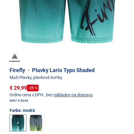
Firefly
·
Plavky Lario Typo Shaded
Muži Plavky, plavkové šortky
€ 29,99
-25 %
Online cena s DPH
, bez
nákladov na dopravu
VOC*
€ 39,99
Farba:
modrá