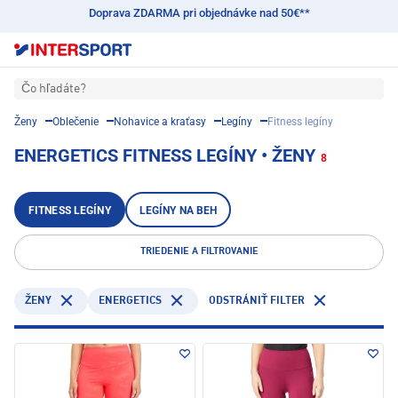
Doprava ZDARMA pri objednávke nad 50€**
Čo hľadáte?
Ženy
Oblečenie
Nohavice a kraťasy
Legíny
Fitness legíny
ENERGETICS FITNESS LEGÍNY • ŽENY
8
FITNESS LEGÍNY
LEGÍNY NA BEH
TRIEDENIE A FILTROVANIE
ENERGETICS
ŽENY
ODSTRÁNIŤ FILTER