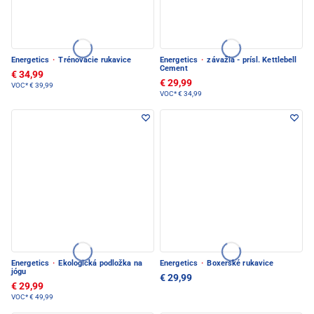
Energetics
·
Trénovacie rukavice
Energetics
·
závažia - prísl. Kettlebell
Cement
€ 34,99
€ 29,99
VOC*
€ 39,99
VOC*
€ 34,99
Energetics
·
Ekologická podložka na
Energetics
·
Boxerské rukavice
jógu
€ 29,99
€ 29,99
VOC*
€ 49,99