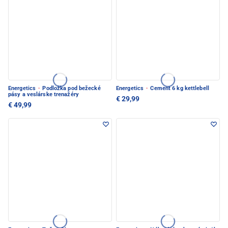
Energetics
·
Podložka pod bežecké
Energetics
·
Cement 6 kg kettlebell
pásy a veslárske trenažéry
€ 29,99
€ 49,99