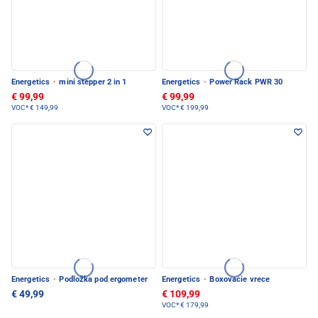
Energetics
·
mini stepper 2 in 1
Energetics
·
Power Rack PWR 30
€ 99,99
€ 99,99
VOC*
€ 149,99
VOC*
€ 199,99
Energetics
·
Podložka pod ergometer
Energetics
·
Boxovacie vrece
€ 49,99
€ 109,99
VOC*
€ 179,99