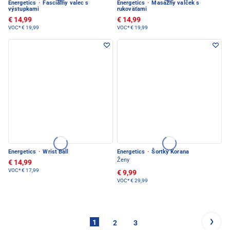
Energetics
·
Fasciálny valec s
Energetics
·
Masážny valček s
výstupkami
rukoväťami
€ 14,99
€ 14,99
VOC*
€ 19,99
VOC*
€ 19,99
Energetics
·
Wrist Ball
Energetics
·
Šortky Korana
Ženy
€ 14,99
VOC*
€ 17,99
€ 9,99
VOC*
€ 29,99
1
2
3