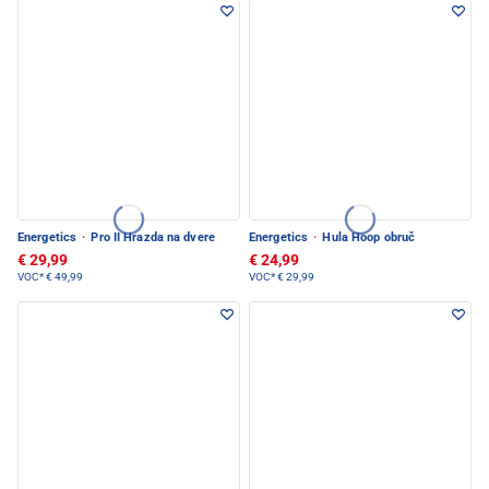
Energetics
·
Pro II Hrazda na dvere
Energetics
·
Hula Hoop obruč
€ 29,99
€ 24,99
VOC*
€ 49,99
VOC*
€ 29,99