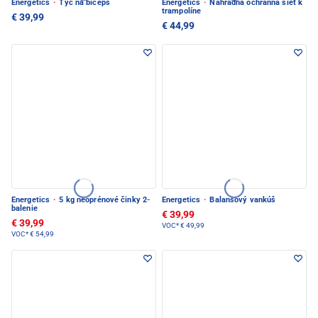
Energetics
·
Tyč na biceps
Energetics
·
Náhradná ochranná sieť k
trampolíne
€ 39,99
€ 44,99
Energetics
·
5 kg neoprénové činky 2-
Energetics
·
Balansový vankúš
balenie
€ 39,99
€ 39,99
VOC*
€ 49,99
VOC*
€ 54,99