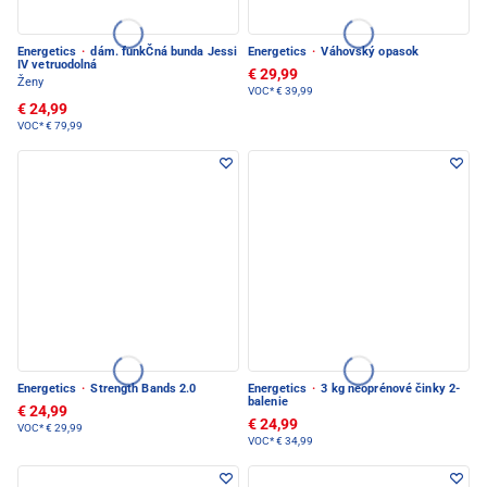
Energetics
·
dám. funkČná bunda Jessi
Energetics
·
Váhovský opasok
IV vetruodolná
€ 29,99
Ženy
VOC*
€ 39,99
€ 24,99
VOC*
€ 79,99
Energetics
·
Strength Bands 2.0
Energetics
·
3 kg neoprénové činky 2-
balenie
€ 24,99
€ 24,99
VOC*
€ 29,99
VOC*
€ 34,99