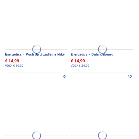
Energetics
·
Push Up držadlá na kliky
Energetics
·
Balanceboard
€ 14,99
€ 14,99
VOC*
€ 19,99
VOC*
€ 24,99