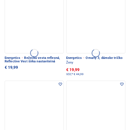
Energetics
·
Bežecká vesta reflexná,
Energetics
·
Omarly 3, dámske tričko
Reflective Vest šírka nastaviteïná
Ženy
€ 19,99
€ 19,99
VOC*
€ 44,99