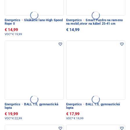
Energetics
·
Skákacie lano High Speed
Energetics
·
Smart Puzdro na rameno
Rope II
na mobil,otvor na kábel 25-41 cm
€ 14,99
€ 14,99
VOC*
€ 19,99
Energetics
·
BALL 1.0, gymnastická
Energetics
·
BALL 1.0, gymnastická
lopta
lopta
€ 19,99
€ 17,99
VOC*
€ 22,99
VOC*
€ 19,99