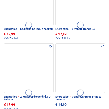
Energetics
·
podložka na jogu s taškou
Energetics
·
Strength Bands 2.0
€ 19,99
€ 17,99
VOC*
€ 34,99
VOC*
€ 19,99
Energetics
·
2 kg neoprénové činky 2-
Energetics
·
Odporová guma Fitness
balenie
Tube III
€ 17,99
€ 14,99
VOC*
€ 24,99