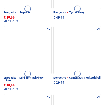
Energetics
·
Jogamat
Energetics
·
Tyč na činky
€ 49,99
€ 49,99
VOC*
€ 69,99
Energetics
·
Mini Bike, pohybový
Energetics
·
Cementová 4 kg kettlebell
tréner
€ 29,99
€ 49,99
VOC*
€ 69,99