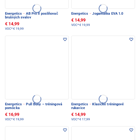
Energetics
·
AB Pro II posilňovač
Energetics
·
Jogamatka EVA 1.0
brušných svalov
€ 14,99
€ 14,99
VOC*
€ 19,99
VOC*
€ 19,99
Energetics
·
Pull Buoy – tréningová
Energetics
·
Klasické tréningové
pomôcka
rukavice
€ 16,99
€ 14,99
VOC*
€ 19,99
VOC*
€ 17,99