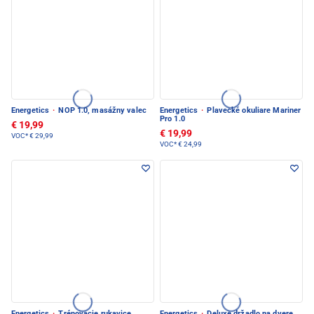
Energetics
·
NOP 1.0, masážny valec
Energetics
·
Plavecké okuliare Mariner
Pro 1.0
€ 19,99
€ 19,99
VOC*
€ 29,99
VOC*
€ 24,99
Energetics
·
Trénovacie rukavice
Energetics
·
Deluxe držadlo na dvere