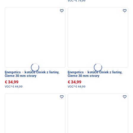
VOC*
€ 79,99
Energetics
·
kotúČe Činiek z liatiny,
Energetics
·
kotúČe Činiek z liatiny,
Čierne 30 mm otvory
Čierne 30 mm otvory
€ 34,99
€ 34,99
VOC*
€ 44,99
VOC*
€ 44,99