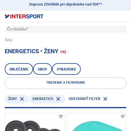
Doprava ZDARMA pri objednávke nad 50€**
Čo hľadáte?
Ženy
ENERGETICS • ŽENY
192
OBLEČENIE
OBUV
VYBAVENIE
TRIEDENIE A FILTROVANIE
ENERGETICS
ŽENY
ODSTRÁNIŤ FILTER