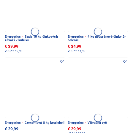
Energetics
·
Sada 10 kg činkových
Energetics
·
4 kg neoprénové činky 2-
závaží v kufríku
balenie
€ 39,99
€ 34,99
VOC*
€ 49,99
VOC*
€ 44,99
Energetics
·
Cementová 8 kg kettlebell
Energetics
·
Vibračná tyč
€ 29,99
€ 29,99