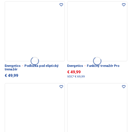
Energetics
·
Podložka pod eliptický
Energetics
·
Funkčný trenažér Pro
trenažér
€ 49,99
€ 49,99
VOC*
€ 69,99