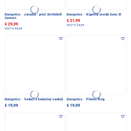
Energetics
·
závažia - prísl. Kettlebell
Energetics
·
Kúpeľný uterák Sono III
Cement
€ 21,99
€ 29,99
VOC*
€ 24,99
VOC*
€ 44,99
Energetics
·
Sedací a balančný vankúš
Energetics
·
Pilates Ring
€ 19,99
€ 19,99