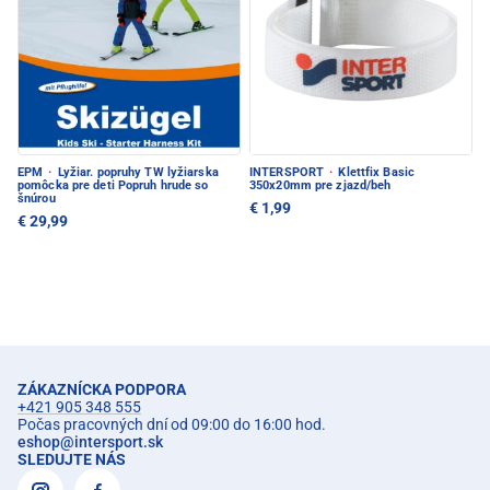
EPM
·
Lyžiar. popruhy TW lyžiarska
INTERSPORT
·
Klettfix Basic
pomôcka pre deti Popruh hrude so
350x20mm pre zjazd/beh
šnúrou
€ 1,99
€ 29,99
ZÁKAZNÍCKA PODPORA
+421 905 348 555
Počas pracovných dní od 09:00 do 16:00 hod.
eshop
@
intersport.sk
SLEDUJTE NÁS