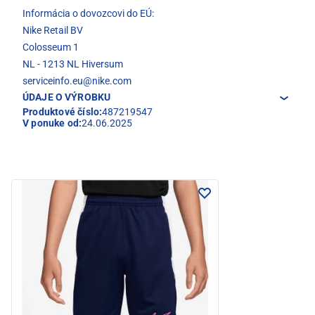
Informácia o dovozcovi do EÚ:
Nike Retail BV
Colosseum 1
NL - 1213 NL Hiversum
serviceinfo.eu@nike.com
ÚDAJE O VÝROBKU
Produktové číslo:
487219547
V ponuke od:
24.06.2025