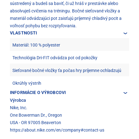
sústredený a budeš sa baviť, či už hráš v prestávke alebo
absolvuješ cvičenia na tréningu. Bočné sieťované vložky a
materiál odvádzajúci pot zaisťujú príjemný chladivý pocit a
voľnosť pohybu bez rozptyľovania.
VLASTNOSTI
Materiál: 100 % polyester
Technológia Dri-FIT odvádza pot od pokožky
Sieťované bočné vložky ťa počas hry príjemne ochladzujú
Okrúhly výstrih
INFORMÁCIE O VÝROBCOVI
Výrobca
Nike, Inc.
One Bowerman Dr., Oregon
USA - OR 97005 Beaverton
https://about.nike.com/en/company#contact-us