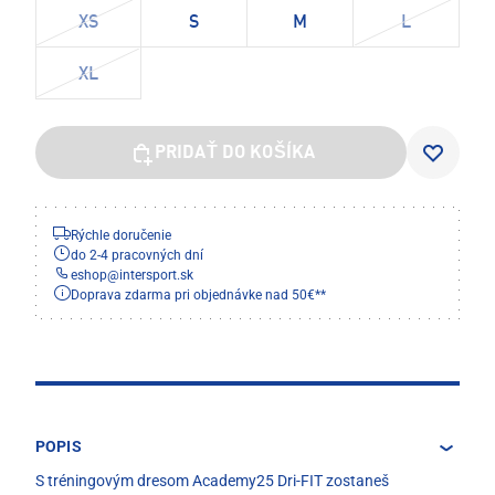
XS
S
M
L
XL
PRIDAŤ DO KOŠÍKA
Rýchle doručenie
do 2-4 pracovných dní
eshop
@
intersport.sk
Doprava zdarma pri objednávke nad 50€**
POPIS
S tréningovým dresom Academy25 Dri-FIT zostaneš