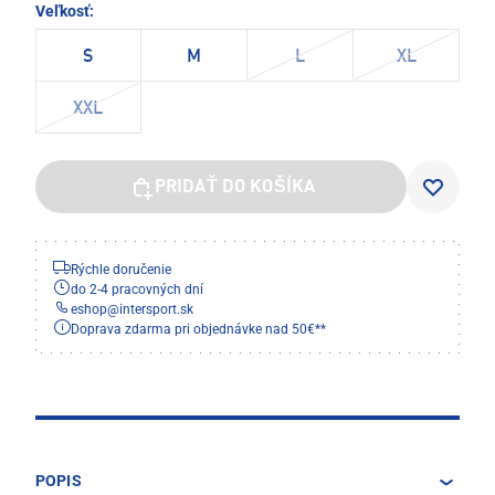
Veľkosť:
S
M
L
XL
XXL
PRIDAŤ DO KOŠÍKA
Rýchle doručenie
do 2-4 pracovných dní
eshop
@
intersport.sk
Doprava zdarma pri objednávke nad 50€**
POPIS