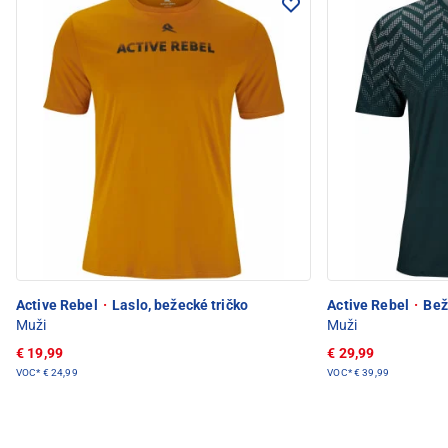
Active Rebel
·
Laslo, bežecké tričko
Active Rebel
·
Bež
Muži
Muži
€ 19,99
€ 29,99
VOC*
€ 24,99
VOC*
€ 39,99