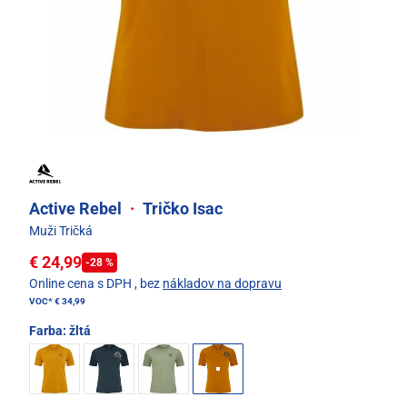
Active Rebel
·
Tričko Isac
Muži Tričká
€ 24,99
-28 %
Online cena s DPH
, bez
nákladov na dopravu
VOC*
€ 34,99
Farba:
žltá