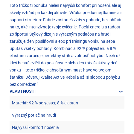
Toto tričko ti ponúka nielen najvyšší komfort pri nosení, ale aj
skvelý vzhľad pri každej aktivite. Vďaka priedušnej tkanine air
support structure Fabric zostaneš vždy v pohode, bez ohľadu
na to, aké intenzívne je tvoje cvičenie. Pocíti energiu a radosť
zo športu! Štýlový dizajn s výrazným potlačou na hrudi
zaručuje, že v posilňovni alebo pri tréningu vonku na seba
upútaš všetky pohľady. Kombinácia 92 % polyesteru a 8 %
elastanu zaručuje perfektný strih a voľnosť pohybu. Nech už
ideš behať, cvičiť do posilňovne alebo len tráviš aktívny deň
vonku – toto tričko je absolútnym must-have vo tvojom
šatníku! Dôveruj kvalite Active Rebel a uži si slobodu pohybu
bez obmedzení.
VLASTNOSTI
Materiál: 92 % polyester, 8 % elastan
Výrazný potlač na hrudi
Najvyšší komfort nosenia