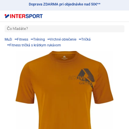
Doprava ZDARMA pri objednávke nad 50€**
Čo hľadáte?
Muži
Fitness
Tréning
Vrchné oblečenie
Tričká
Fitness tričká s krátkym rukávom