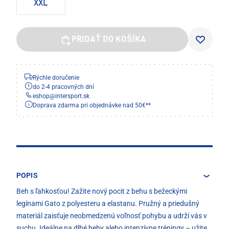
XXL
PRIDAŤ DO KOŠÍKA
Rýchle doručenie
do 2-4 pracovných dní
eshop
@
intersport.sk
Doprava zdarma pri objednávke nad 50€**
POPIS
Beh s ľahkosťou! Zažite nový pocit z behu s bežeckými
legínami Gato z polyesteru a elastanu. Pružný a priedušný
materiál zaisťuje neobmedzenú voľnosť pohybu a udrží vás v
suchu. Ideálne na dlhé behy alebo intenzívne tréningy – užite