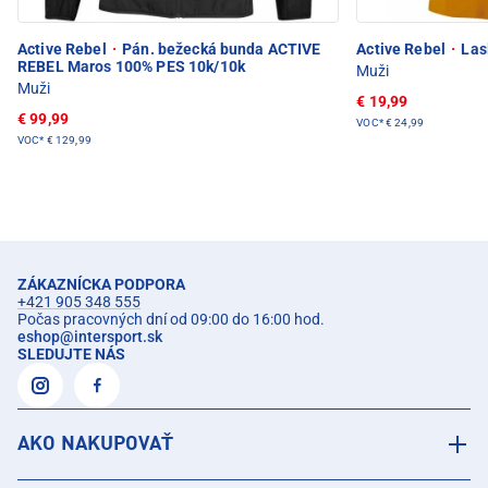
Active Rebel
·
Pán. bežecká bunda ACTIVE
Active Rebel
·
Lasl
REBEL Maros 100% PES 10k/10k
Muži
Muži
€ 19,99
€ 99,99
VOC*
€ 24,99
VOC*
€ 129,99
ZÁKAZNÍCKA PODPORA
+421 905 348 555
Počas pracovných dní od 09:00 do 16:00 hod.
eshop
@
intersport.sk
SLEDUJTE NÁS
AKO NAKUPOVAŤ