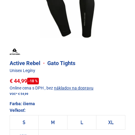
Active Rebel
·
Gato Tights
Unisex Legíny
€ 44,99
-18 %
Online cena s DPH
, bez
nákladov na dopravu
VOC*
€ 54,99
Farba:
čierna
Veľkosť:
S
M
L
XL