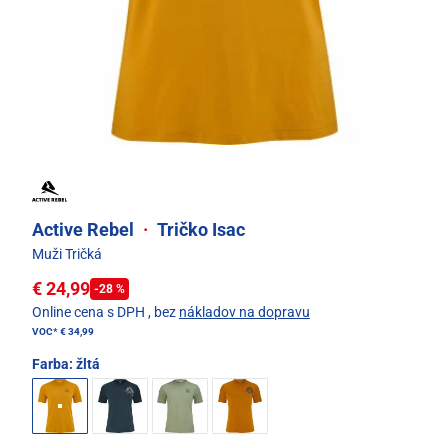
Active Rebel
·
Tričko Isac
Muži Tričká
€ 24,99
-28 %
Online cena s DPH
, bez
nákladov na dopravu
VOC*
€ 34,99
Farba:
žltá