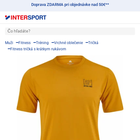
Doprava ZDARMA pri objednávke nad 50€**
Čo hľadáte?
Muži
Fitness
Tréning
Vrchné oblečenie
Tričká
Fitness tričká s krátkym rukávom