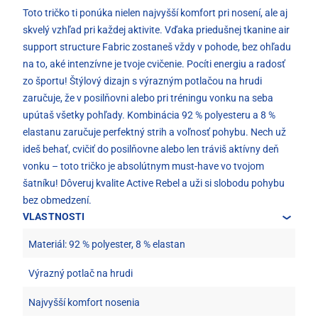
Toto tričko ti ponúka nielen najvyšší komfort pri nosení, ale aj
skvelý vzhľad pri každej aktivite. Vďaka priedušnej tkanine air
support structure Fabric zostaneš vždy v pohode, bez ohľadu
na to, aké intenzívne je tvoje cvičenie. Pocíti energiu a radosť
zo športu! Štýlový dizajn s výrazným potlačou na hrudi
zaručuje, že v posilňovni alebo pri tréningu vonku na seba
upútaš všetky pohľady. Kombinácia 92 % polyesteru a 8 %
elastanu zaručuje perfektný strih a voľnosť pohybu. Nech už
ideš behať, cvičiť do posilňovne alebo len tráviš aktívny deň
vonku – toto tričko je absolútnym must-have vo tvojom
šatníku! Dôveruj kvalite Active Rebel a uži si slobodu pohybu
bez obmedzení.
VLASTNOSTI
Materiál: 92 % polyester, 8 % elastan
Výrazný potlač na hrudi
Najvyšší komfort nosenia