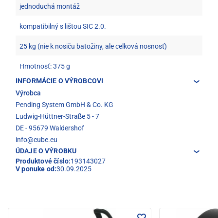
jednoduchá montáž
kompatibilný s lištou SIC 2.0.
25 kg (nie k nosiču batožiny, ale celková nosnosť)
Hmotnosť: 375 g
INFORMÁCIE O VÝROBCOVI
Výrobca
Pending System GmbH & Co. KG
Ludwig-Hüttner-Straße 5 - 7
DE - 95679 Waldershof
info@cube.eu
ÚDAJE O VÝROBKU
Produktové číslo:
193143027
V ponuke od:
30.09.2025