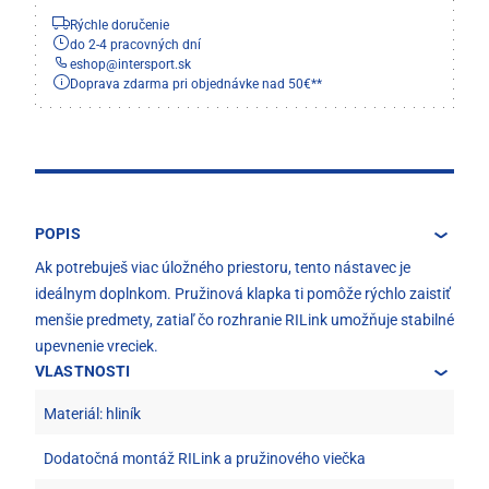
Rýchle doručenie
do 2-4 pracovných dní
eshop
@
intersport.sk
Doprava zdarma pri objednávke nad 50€**
POPIS
Ak potrebuješ viac úložného priestoru, tento nástavec je
ideálnym doplnkom. Pružinová klapka ti pomôže rýchlo zaistiť
menšie predmety, zatiaľ čo rozhranie RILink umožňuje stabilné
upevnenie vreciek.
VLASTNOSTI
Materiál: hliník
Dodatočná montáž RILink a pružinového viečka