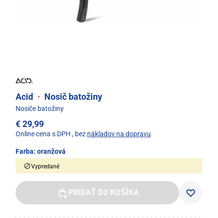
Acid
·
Nosič batožiny
Nosiče batožiny
€ 29,99
Online cena s DPH
, bez
nákladov na dopravu
Farba:
oranžová
Vypredané
PRIDAŤ DO KOŠÍKA