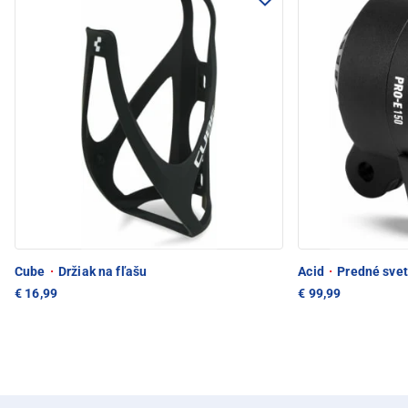
Cube
·
Držiak na fľašu
Acid
·
Predné svet
€ 16,99
€ 99,99