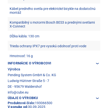
Kábel predného svetla pre elektrické bicykle na dodatočnú
montáž
Kompatibilný s motormi Bosch BES3 a prednými svetlami
X-Connect
Dĺžka kábla: 130 cm
Trieda ochrany IPX7 pre vysokú odolnosť proti vode
Hmotnosť: 16 g
INFORMÁCIE O VÝROBCOVI
Výrobca
Pending System GmbH & Co. KG
Ludwig-Hüttner-Straße 5 - 7
DE - 95679 Waldershof
info@cube.eu
ÚDAJE O VÝROBKU
Produktové číslo:
193066500
V ponuke od:
30.09.2025