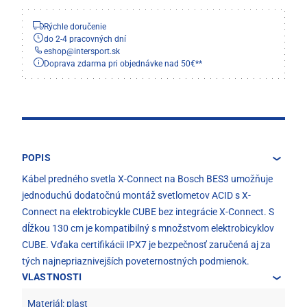
Rýchle doručenie
do 2-4 pracovných dní
eshop
@
intersport.sk
Doprava zdarma pri objednávke nad 50€**
POPIS
Kábel predného svetla X-Connect na Bosch BES3 umožňuje
jednoduchú dodatočnú montáž svetlometov ACID s X-
Connect na elektrobicykle CUBE bez integrácie X-Connect. S
dĺžkou 130 cm je kompatibilný s množstvom elektrobicyklov
CUBE. Vďaka certifikácii IPX7 je bezpečnosť zaručená aj za
tých najnepriaznivejších poveternostných podmienok.
VLASTNOSTI
Materiál: plast