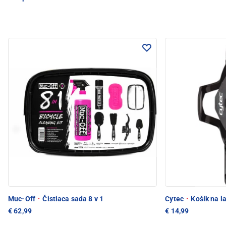
Muc-Off
·
Čistiaca sada 8 v 1
Cytec
·
Košík na l
€ 62,99
€ 14,99