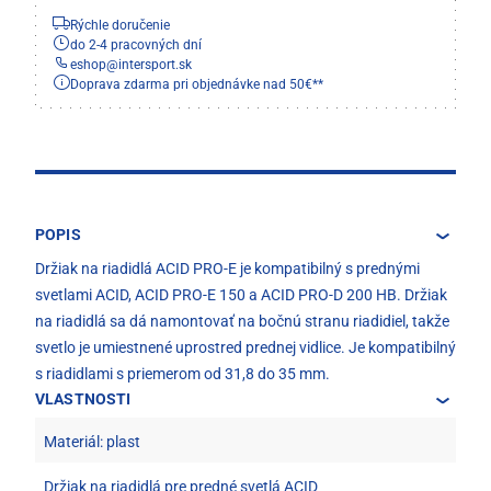
Rýchle doručenie
do 2-4 pracovných dní
eshop
@
intersport.sk
Doprava zdarma pri objednávke nad 50€**
POPIS
Držiak na riadidlá ACID PRO-E je kompatibilný s prednými
svetlami ACID, ACID PRO-E 150 a ACID PRO-D 200 HB. Držiak
na riadidlá sa dá namontovať na bočnú stranu riadidiel, takže
svetlo je umiestnené uprostred prednej vidlice. Je kompatibilný
s riadidlami s priemerom od 31,8 do 35 mm.
VLASTNOSTI
Materiál: plast
Držiak na riadidlá pre predné svetlá ACID