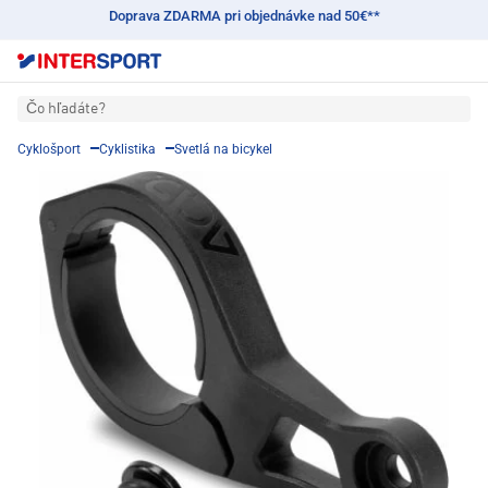
Doprava ZDARMA pri objednávke nad 50€**
Čo hľadáte?
Cyklošport
Cyklistika
Svetlá na bicykel