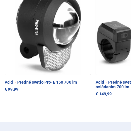
Acid
·
Predné svetlo Pro-E 150 700 lm
Acid
·
Predné svet
ovládaním 700 lm
€ 99,99
€ 149,99