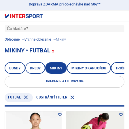
Doprava ZDARMA pri objednávke nad 50€**
Čo hľadáte?
Oblečenie
Vrchné oblečenie
Mikiny
MIKINY • FUTBAL
2
BUNDY
DRESY
MIKINY
MIKINY S KAPUCŇOU
TRIČKÁ
TRIEDENIE A FILTROVANIE
FUTBAL
ODSTRÁNIŤ FILTER