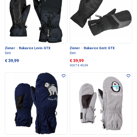
Ziener
·
Rukavice Levin GTX
Ziener
·
Rukavice Gerit GTX
Deti
Deti
€ 39,99
€ 39,99
VOC*
€ 49,99