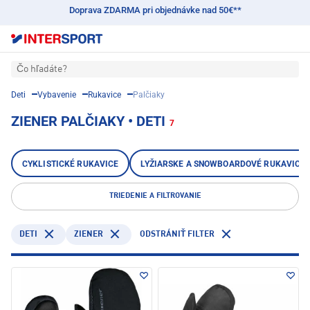
Doprava ZDARMA pri objednávke nad 50€**
Čo hľadáte?
Deti
Vybavenie
Rukavice
Palčiaky
ZIENER PALČIAKY • DETI
7
CYKLISTICKÉ RUKAVICE
LYŽIARSKE A SNOWBOARDOVÉ RUKAVICE
TRIEDENIE A FILTROVANIE
DETI
ZIENER
ODSTRÁNIŤ FILTER