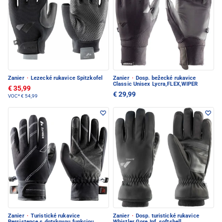
Zanier
·
Lezecké rukavice Spitzkofel
Zanier
·
Dosp. bežecké rukavice
Classic Unisex Lycra,FLEX,WIPER
€ 35,99
€ 29,99
VOC*
€ 54,99
Zanier
·
Turistické rukavice
Zanier
·
Dosp. turistické rukavice
Persistence s dotykovou funkciou
Whistler Gore Inf. softshell