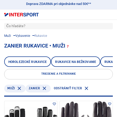
Doprava ZDARMA pri objednávke nad 50€**
Čo hľadáte?
Muži
Vybavenie
Rukavice
ZANIER RUKAVICE • MUŽI
7
HOROLEZECKÉ RUKAVICE
RUKAVICE NA BEŽKOVANIE
RUKAVI
TRIEDENIE A FILTROVANIE
ZANIER
MUŽI
ODSTRÁNIŤ FILTER