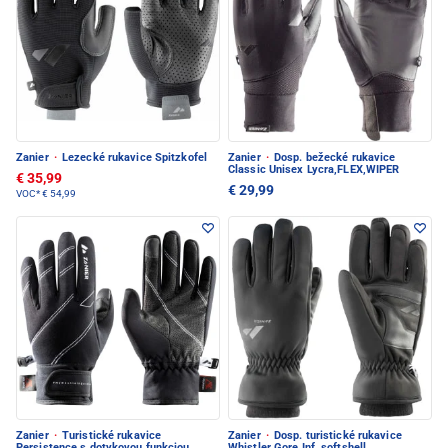
Zanier
·
Lezecké rukavice Spitzkofel
Zanier
·
Dosp. bežecké rukavice
Classic Unisex Lycra,FLEX,WIPER
€ 35,99
€ 29,99
VOC*
€ 54,99
Zanier
·
Turistické rukavice
Zanier
·
Dosp. turistické rukavice
Persistence s dotykovou funkciou
Whistler Gore Inf. softshell