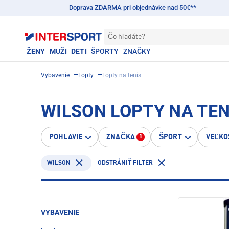
Doprava ZDARMA pri objednávke nad 50€**
Čo hľadáte?
ŽENY
MUŽI
DETI
ŠPORTY
ZNAČKY
Vybavenie
Lopty
Lopty na tenis
WILSON LOPTY NA TEN
POHLAVIE
ZNAČKA
ŠPORT
VEĽKO
1
WILSON
ODSTRÁNIŤ FILTER
VYBAVENIE