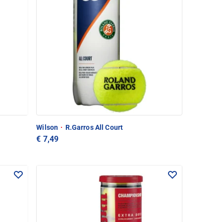
Wilson
·
R.Garros All Court
€ 7,49