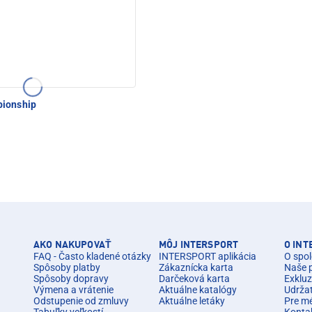
ionship
AKO NAKUPOVAŤ
MÔJ INTERSPORT
O IN
FAQ - Často kladené otázky
INTERSPORT aplikácia
O spol
Spôsoby platby
Zákaznícka karta
Naše 
Spôsoby dopravy
Darčeková karta
Exkluz
Výmena a vrátenie
Aktuálne katalógy
Udrža
Odstupenie od zmluvy
Aktuálne letáky
Pre m
Tabuľky veľkostí
Konta