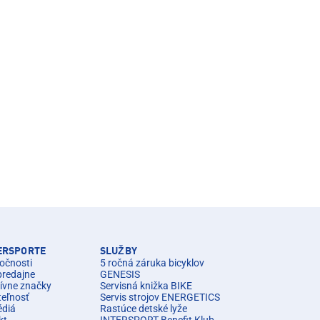
TERSPORTE
SLUŽBY
očnosti
5 ročná záruka bicyklov
predajne
GENESIS
ívne značky
Servisná knižka BIKE
teľnosť
Servis strojov ENERGETICS
édiá
Rastúce detské lyže
kt
INTERSPORT Benefit Klub