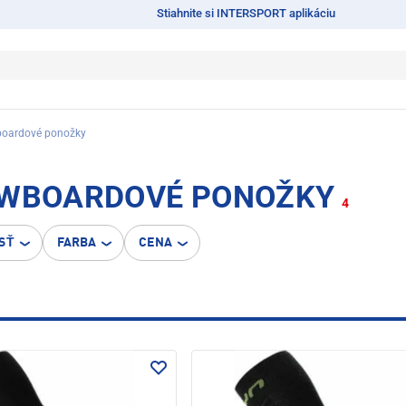
Stiahnite si INTERSPORT aplikáciu
boardové ponožky
NOWBOARDOVÉ PONOŽKY
4
SŤ
FARBA
CENA