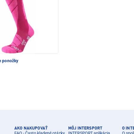
e ponožky
AKO NAKUPOVAŤ
MÔJ INTERSPORT
O IN
FAQ - Často kladené otázky
INTERSPORT aplikácia
O spol