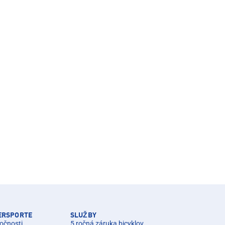
TERSPORTE
SLUŽBY
očnosti
5 ročná záruka bicyklov