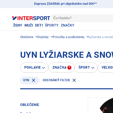
Doprava ZDARMA pri objednávke nad 50€**
Čo hľadáte?
ŽENY
MUŽI
DETI
ŠPORTY
ZNAČKY
Oblečenie
Doplnky
Ponožky a podkolienky
Lyžiarske a snow
UYN LYŽIARSKE A S
POHLAVIE
ZNAČKA
ŠPORT
VEĽKO
1
UYN
ODSTRÁNIŤ FILTER
OBLEČENIE