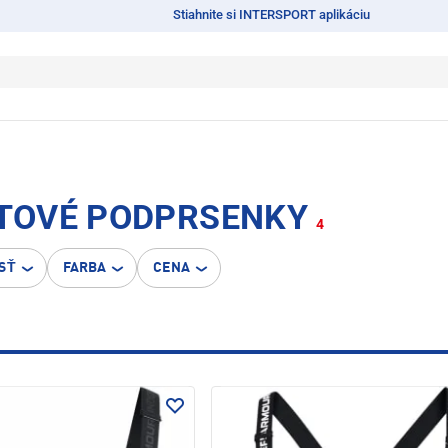
Stiahnite si INTERSPORT aplikáciu
TOVÉ PODPRSENKY
4
SŤ
FARBA
CENA