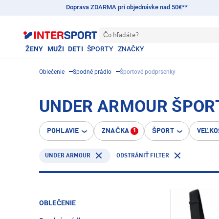
Doprava ZDARMA pri objednávke nad 50€**
Čo hľadáte?
ŽENY
MUŽI
DETI
ŠPORTY
ZNAČKY
Oblečenie
Spodné prádlo
Športové podprsenky
UNDER ARMOUR ŠPOR
POHLAVIE
ZNAČKA
ŠPORT
VEĽKO
1
UNDER ARMOUR
ODSTRÁNIŤ FILTER
OBLEČENIE