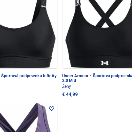
Športová podprsenka Infinity
Under Armour
·
Športová podprsenka
2.0 Mid
Ženy
€ 44,99