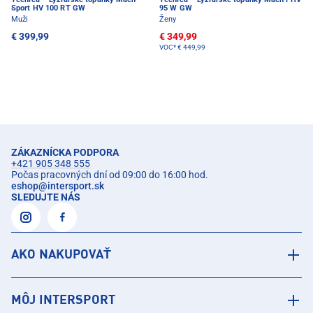
Sport HV 100 RT GW
95 W GW
Muži
Ženy
€ 399,99
€ 349,99
VOC*
€ 449,99
ZÁKAZNÍCKA PODPORA
+421 905 348 555
Počas pracovných dní od 09:00 do 16:00 hod.
eshop
@
intersport.sk
SLEDUJTE NÁS
AKO NAKUPOVAŤ
MÔJ INTERSPORT